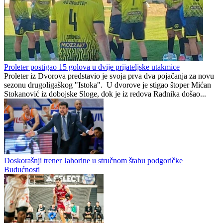
Proleter postigao 15 golova u dvije prijateljske utakmice
Proleter iz Dvorova predstavio je svoja prva dva pojačanja za novu
sezonu drugoligaškog "Istoka". U dvorove je stigao štoper Mićan
Stokanović iz dobojske Sloge, dok je iz redova Radnika došao...
Doskorašnji trener Jahorine u stručnom štabu podgoričke
Budućnosti