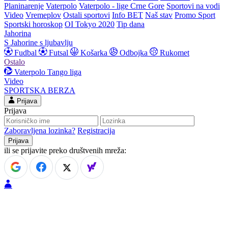
Planinarenje
Vaterpolo
Vaterpolo - lige Crne Gore
Sportovi na vodi
Video
Vremeplov
Ostali sportovi
Info BET
Naš stav
Promo Sport
Sportski horoskop
OI Tokyo 2020
Tip dana
Jahorina
S Jahorine s ljubavlju
Fudbal
Futsal
Košarka
Odbojka
Rukomet
Ostalo
Vaterpolo
Tango liga
Video
SPORTSKA BERZA
Prijava
Prijava
Zaboravljena lozinka?
Registracija
ili se prijavite preko društvenih mreža: