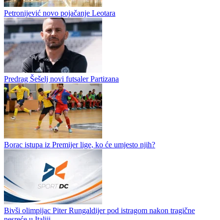
Petronijević novo pojačanje Leotara
Predrag Šešelj novi futsaler Partizana
Borac istupa iz Premijer lige, ko će umjesto njih?
Bivši olimpijac Piter Rungaldiјеr pod istragom nakon tragične
nesreće u Italiji