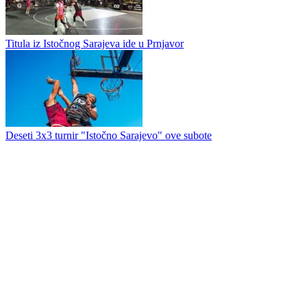
Titula iz Istočnog Sarajeva ide u Prnjavor
Deseti 3x3 turnir "Istočno Sarajevo" ove subote