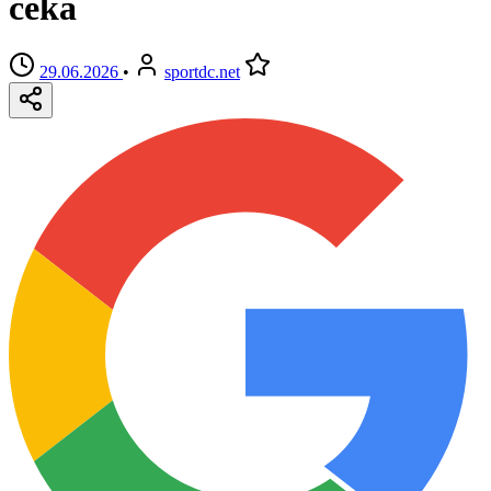
čeka
29.06.2026
•
sportdc.net