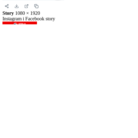
Story
1080 × 1920
Instagram i Facebook story
Horizontalna
1200 × 630
Link i društvene mreže