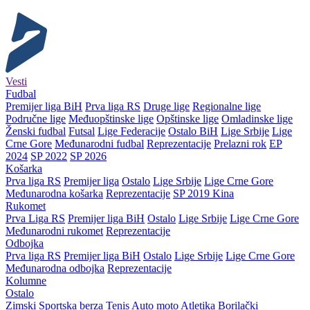
Vesti
Fudbal
Premijer liga BiH
Prva liga RS
Druge lige
Regionalne lige
Područne lige
Međuopštinske lige
Opštinske lige
Omladinske lige
Ženski fudbal
Futsal
Lige Federacije
Ostalo BiH
Lige Srbije
Lige
Crne Gore
Međunarodni fudbal
Reprezentacije
Prelazni rok
EP
2024
SP 2022
SP 2026
Košarka
Prva liga RS
Premijer liga
Ostalo
Lige Srbije
Lige Crne Gore
Međunarodna košarka
Reprezentacije
SP 2019 Kina
Rukomet
Prva Liga RS
Premijer liga BiH
Ostalo
Lige Srbije
Lige Crne Gore
Međunarodni rukomet
Reprezentacije
Odbojka
Prva liga RS
Premijer liga BiH
Ostalo
Lige Srbije
Lige Crne Gore
Međunarodna odbojka
Reprezentacije
Kolumne
Ostalo
Zimski
Sportska berza
Tenis
Auto moto
Atletika
Borilački