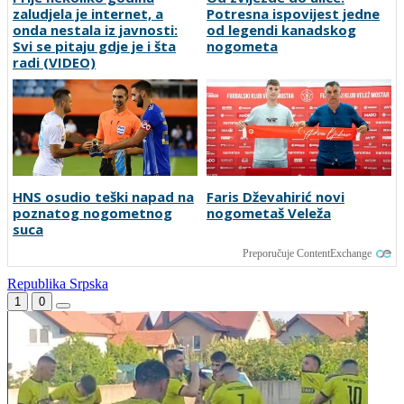
zaludjela je internet, a
Potresna ispovijest jedne
onda nestala iz javnosti:
od legendi kanadskog
Svi se pitaju gdje je i šta
nogometa
radi (VIDEO)
HNS osudio teški napad na
Faris Dževahirić novi
poznatog nogometnog
nogometaš Veleža
suca
Preporučuje ContentExchange
Republika Srpska
1
0