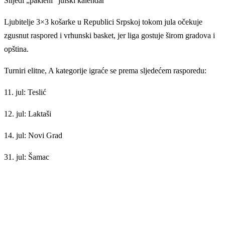
Slijedi „pakleni” julski kalendar
Ljubitelje 3×3 košarke u Republici Srpskoj tokom jula očekuje
zgusnut raspored i vrhunski basket, jer liga gostuje širom gradova i
opština.
Turniri elitne, A kategorije igraće se prema sljedećem rasporedu:
11. jul: Teslić
12. jul: Laktaši
14. jul: Novi Grad
31. jul: Šamac