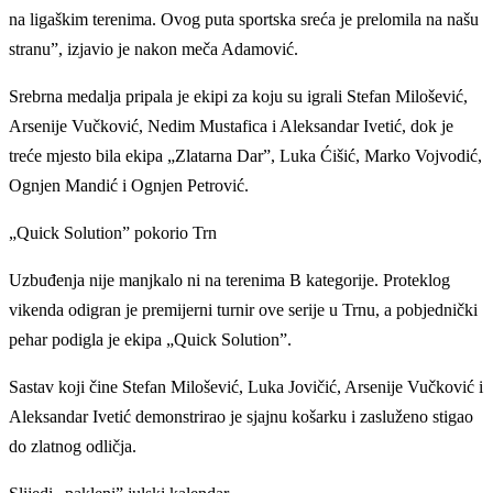
na ligaškim terenima. Ovog puta sportska sreća je prelomila na našu
stranu”, izjavio je nakon meča Adamović.
Srebrna medalja pripala je ekipi za koju su igrali Stefan Milošević,
Arsenije Vučković, Nedim Mustafica i Aleksandar Ivetić, dok je
treće mjesto bila ekipa „Zlatarna Dar”, Luka Ćišić, Marko Vojvodić,
Ognjen Mandić i Ognjen Petrović.
„Quick Solution” pokorio Trn
Uzbuđenja nije manjkalo ni na terenima B kategorije. Proteklog
vikenda odigran je premijerni turnir ove serije u Trnu, a pobjednički
pehar podigla je ekipa „Quick Solution”.
Sastav koji čine Stefan Milošević, Luka Jovičić, Arsenije Vučković i
Aleksandar Ivetić demonstrirao je sjajnu košarku i zasluženo stigao
do zlatnog odličja.