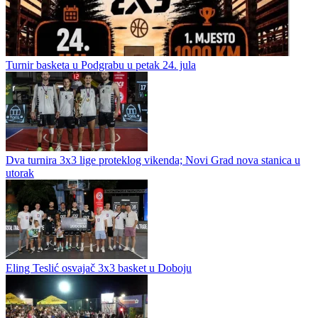
Turnir basketa u Podgrabu u petak 24. jula
Dva turnira 3x3 lige proteklog vikenda; Novi Grad nova stanica u
utorak
Eling Teslić osvajač 3x3 basket u Doboju