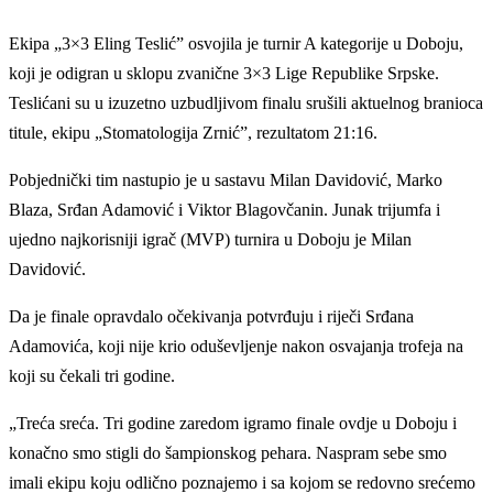
Ekipa „3×3 Eling Teslić” osvojila je turnir A kategorije u Doboju,
koji je odigran u sklopu zvanične 3×3 Lige Republike Srpske.
Teslićani su u izuzetno uzbudljivom finalu srušili aktuelnog branioca
titule, ekipu „Stomatologija Zrnić”, rezultatom 21:16.
Pobjednički tim nastupio je u sastavu Milan Davidović, Marko
Blaza, Srđan Adamović i Viktor Blagovčanin. Junak trijumfa i
ujedno najkorisniji igrač (MVP) turnira u Doboju je Milan
Davidović.
Da je finale opravdalo očekivanja potvrđuju i riječi Srđana
Adamovića, koji nije krio oduševljenje nakon osvajanja trofeja na
koji su čekali tri godine.
„Treća sreća. Tri godine zaredom igramo finale ovdje u Doboju i
konačno smo stigli do šampionskog pehara. Naspram sebe smo
imali ekipu koju odlično poznajemo i sa kojom se redovno srećemo