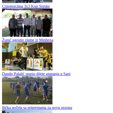
Crnogorcima 3x3 Kup Srpske
Žunić ugostio zlatne iz Minhena
Danilo Palalić spasio dijete utapanja u Sani
Ilićka počela sa pripremama za novu sezonu