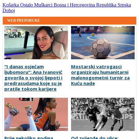
Košarka
Ostalo
Muškarci
Bosna i Hercegovina
Republika Srpska
Doboj
WEB PREPORUKE
"I danas osjećam
Mostarski vatrogasci
ljubomoru": Ana Ivanović
organiziraju humanitarni
govorila o svojoj ljepoti i
malonogometni turnir za
predrasudama koje su je
Kuću nade
pratile tokom karijere
Prije nekoliko godina
Od zvijezde do ulice: