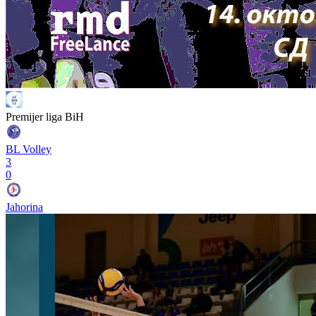
Premijer liga BiH
BL Volley
3
0
Jahorina