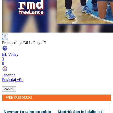
Premijer liga BiH - Play off
BL Volley
3
0
Jahorina
Pogledaj više
Zatvori
WEB PREPORUKE