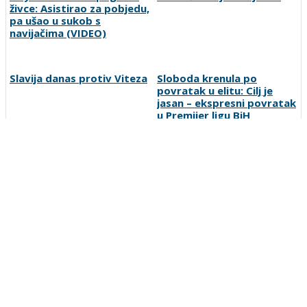
Neymar totalno pogubio
Modrić: San je i dalje isti
živce: Asistirao za pobjedu,
pa ušao u sukob s
navijačima (VIDEO)
Slavija danas protiv Viteza
Sloboda krenula po
povratak u elitu: Cilj je
jasan – ekspresni povratak
u Premijer ligu BiH