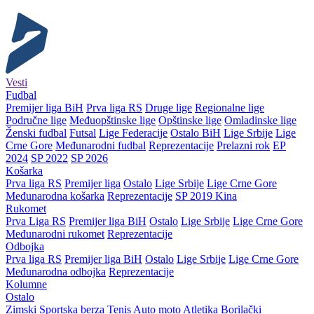
Vesti
Fudbal
Premijer liga BiH
Prva liga RS
Druge lige
Regionalne lige
Područne lige
Međuopštinske lige
Opštinske lige
Omladinske lige
Ženski fudbal
Futsal
Lige Federacije
Ostalo BiH
Lige Srbije
Lige
Crne Gore
Međunarodni fudbal
Reprezentacije
Prelazni rok
EP
2024
SP 2022
SP 2026
Košarka
Prva liga RS
Premijer liga
Ostalo
Lige Srbije
Lige Crne Gore
Međunarodna košarka
Reprezentacije
SP 2019 Kina
Rukomet
Prva Liga RS
Premijer liga BiH
Ostalo
Lige Srbije
Lige Crne Gore
Međunarodni rukomet
Reprezentacije
Odbojka
Prva liga RS
Premijer liga BiH
Ostalo
Lige Srbije
Lige Crne Gore
Međunarodna odbojka
Reprezentacije
Kolumne
Ostalo
Zimski
Sportska berza
Tenis
Auto moto
Atletika
Borilački