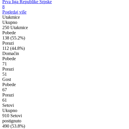
Prva liga Republike Srpske
8
Pogledaj više
Utakmice
Ukupno
250 Utakmice
Pobede
138
(55.2%)
Porazi
112
(44.8%)
Domaćin
Pobede
71
Porazi
51
Gost
Pobede
67
Porazi
61
Setovi
Ukupno
910 Setovi
postignuto
490
(53.8%)