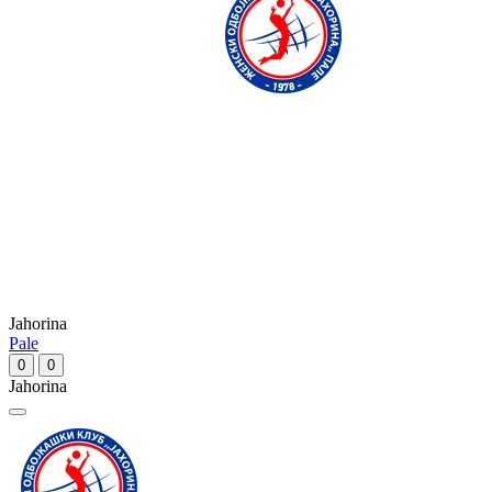
Jahorina
Pale
0
0
Jahorina