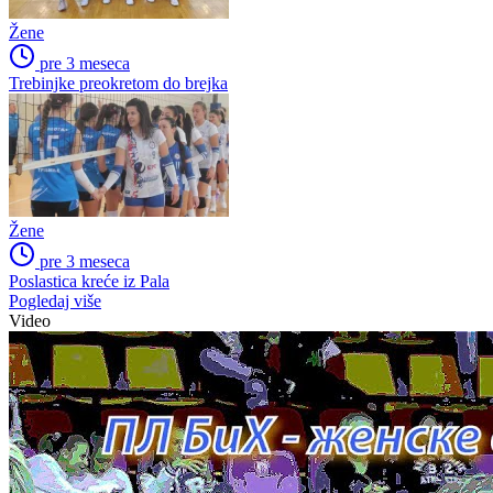
Žene
pre 3 meseca
Trebinjke preokretom do brejka
Žene
pre 3 meseca
Poslastica kreće iz Pala
Pogledaj više
Video