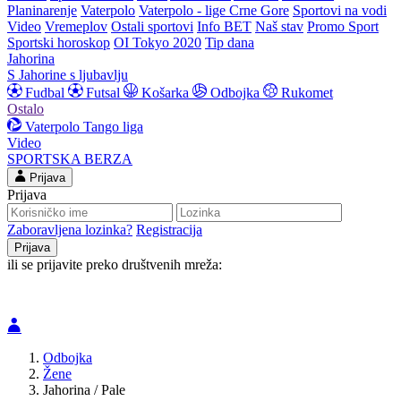
Planinarenje
Vaterpolo
Vaterpolo - lige Crne Gore
Sportovi na vodi
Video
Vremeplov
Ostali sportovi
Info BET
Naš stav
Promo Sport
Sportski horoskop
OI Tokyo 2020
Tip dana
Jahorina
S Jahorine s ljubavlju
Fudbal
Futsal
Košarka
Odbojka
Rukomet
Ostalo
Vaterpolo
Tango liga
Video
SPORTSKA BERZA
Prijava
Prijava
Zaboravljena lozinka?
Registracija
ili se prijavite preko društvenih mreža:
Odbojka
Žene
Jahorina / Pale