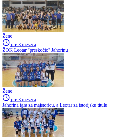
Žene
pre 3 meseca
ŽOK Leotar ''preskočio'' Jahorinu
Žene
pre 3 meseca
Jahorina igra za majstoricu, a Leotar za istorijsku titulu