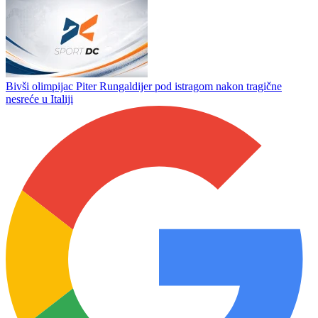
Muslera nakon pobjede na Grbavici: „Ovo je dan koji neću
zaboraviti“
BSK pokazao karakter, ali greške presudile
Bivši olimpijac Piter Rungaldiјеr pod istragom nakon tragične
nesreće u Italiji