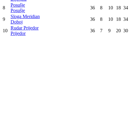
Poz
Tim
Utak
Pob
Ner
Por
Bod
Borac
1
36
27
5
4
86
Banja Luka
Zrinjski
2
36
21
8
7
71
Mostar
Sarajevo
3
36
19
8
9
65
Sarajevo
Velež
4
36
14
9
13
51
Mostar
Široki Brijeg
5
36
11
12
13
45
Široki Brijeg
Željezničar
6
36
10
12
14
42
Sarajevo
Radnik
7
36
8
11
17
35
Bijeljina
Posušje
8
36
8
10
18
34
Posušje
Sloga Meridian
9
36
8
10
18
34
Doboj
Rudar Prijedor
10
36
7
9
20
30
Prijedor