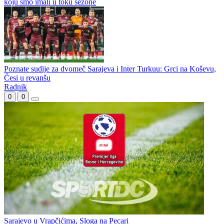
Karajlić i Dugme na rođendanu Borca
(VIDEO) Marinović: Radimo na tome da ekipu vratimo u formu
koju smo imali u toku sezone
Poznate sudije za dvomeč Sarajeva i Inter Turkuu: Grci na Koševu,
Česi u revanšu