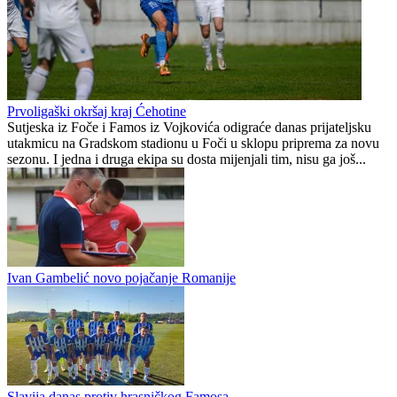
Radnik poveo, pa izgubio u Olovu
Republika Srpska
1
0
Prvoligaški okršaj kraj Ćehotine
Sutjeska iz Foče i Famos iz Vojkovića odigraće danas prijateljsku
utakmicu na Gradskom stadionu u Foči u sklopu priprema za novu