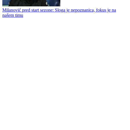
Željezničar i BSK Banja Luka od 20.00 časova otvaraju šampionat -
tekstualni prenos
Sloga počinje novu sezonu, Toni Jović novi kapiten Dobojlija
Milanović pred start sezone: Sloga je nepoznanica, fokus je na
našem timu