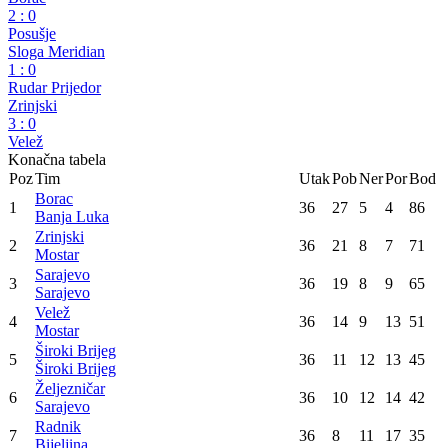
WWIN liga
36. kolo
Sarajevo
1
:
0
Željezničar
Široki Brijeg
4
:
0
Radnik
Borac
2
:
0
Posušje
Sloga Meridian
1
:
0
Rudar Prijedor
Zrinjski
3
:
0
Velež
Konačna tabela