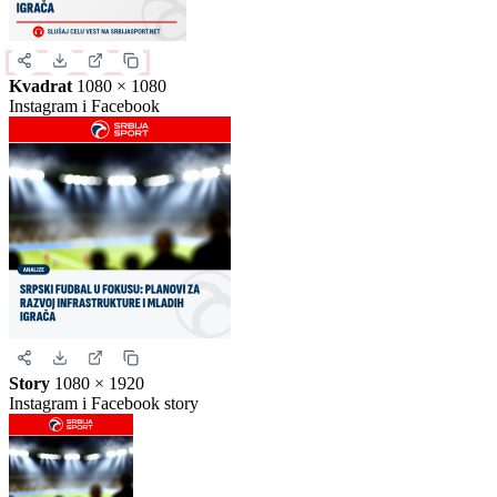
Izaberite format slike.
Ovo je samo generički prikaz izgleda formata. Kliknite na željeni
format da biste generisali stvarnu sliku za ovu vest.
Instagram objava
1080 × 1350
Uspravna objava
Kvadrat
1080 × 1080
Instagram i Facebook