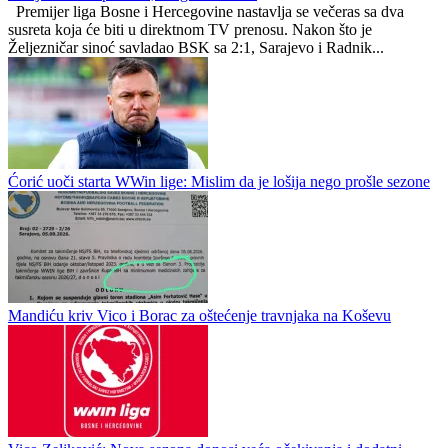
Radnik
0
0
Sarajevo u Vrapčićima, Sloga na Pecari
Premijer liga Bosne i Hercegovine nastavlja se večeras sa dva
susreta koja će biti u direktnom TV prenosu. Nakon što je
Željezničar sinoć savladao BSK sa 2:1, Sarajevo i Radnik...