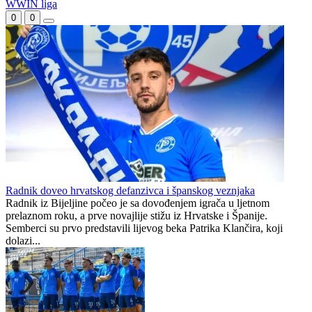
Messija
tvrdnju da je UEFA platila
navodnoj "ljubavnici"
Novi igrač Millwalla odmah
Skandal u Južnoj Koreji:
postao hit: Navijači
Sudijama plaćali eskort
poručuju da je "stvoren za
dame i "masaže sa sretnim
ovaj klub"
završetkom"
Preporučuje ContentExchange
WWIN liga
0
0