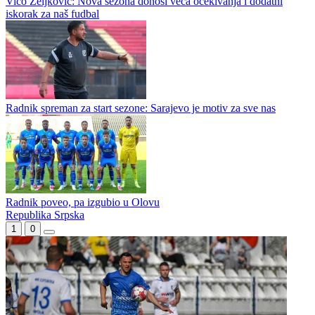
Ćorić uoči starta WWin lige: Mislim da je lošija nego prošle sezone
Mandiću kriv Vico i Borac za oštećenje travnjaka na Koševu
Vico Zeljković: Nova sezona donosi veća očekivanja i dodatni
iskorak za naš fudbal
Radnik spreman za start sezone: Sarajevo je motiv za sve nas