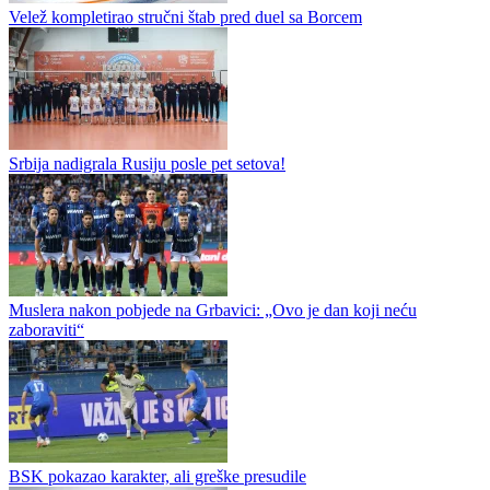
Zrinjski savladao Čelik u Zenici rezultatom 3:1
U susretu Prve lige BiH za pionire, Zrinjski je u gostima savladao
Čelik rezultatom 3:1. Prelomni momenat utakmice dogodio se u 67.
minutu kada je Emsel Buljubašić postigao gol za Zrinjski čime...
Velež kompletirao stručni štab pred duel sa Borcem
Srbija nadigrala Rusiju posle pet setova!