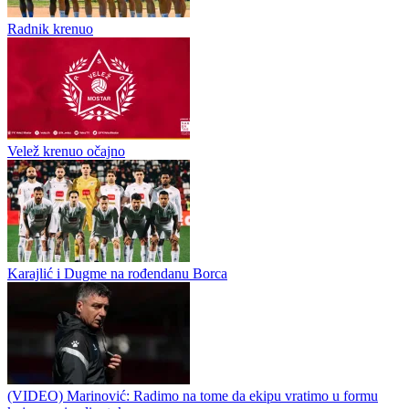
Radnik doveo hrvatskog defanzivca i španskog veznjaka
Radnik iz Bijeljine počeo je sa dovođenjem igrača u ljetnom
prelaznom roku, a prve novajlije stižu iz Hrvatske i Španije.
Semberci su prvo predstavili lijevog beka Patrika Klančira, koji
dolazi...
Radnik krenuo
Velež krenuo očajno