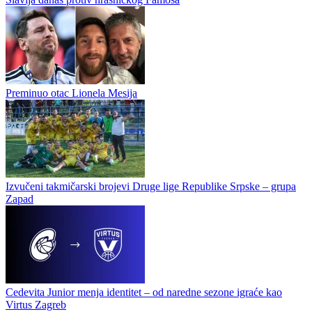
sezonu. I jedna i druga ekipa su dosta mijenjali tim, nisu ga još...
Ivan Gambelić novo pojačanje Romanije
Slavija danas protiv hrasničkog Famosa
Preminuo otac Lionela Mesija