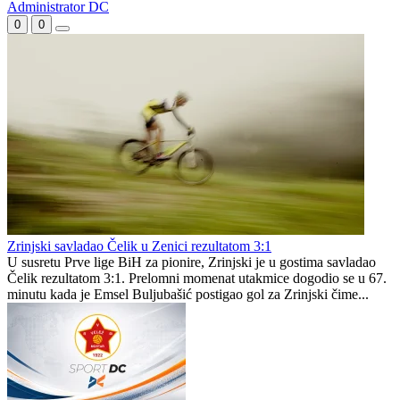
Izvučeni takmičarski brojevi Druge lige Republike Srpske – grupa
Zapad
Cedevita Junior menja identitet – od naredne sezone igraće kao
Virtus Zagreb
Administrator DC
0
0