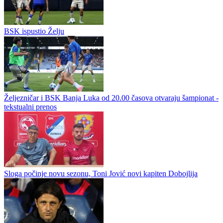
Novi napadač u Veležu
BSK ispustio Želju