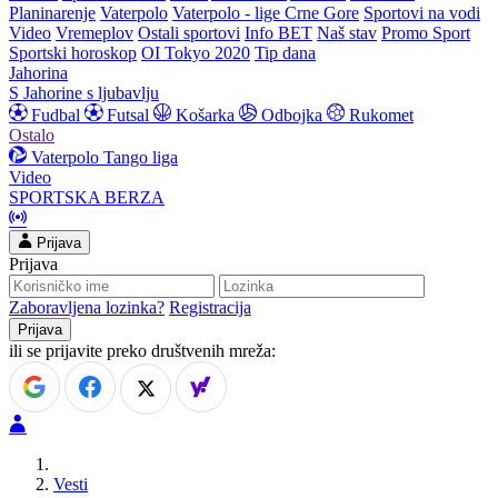
Planinarenje
Vaterpolo
Vaterpolo - lige Crne Gore
Sportovi na vodi
Video
Vremeplov
Ostali sportovi
Info BET
Naš stav
Promo Sport
Sportski horoskop
OI Tokyo 2020
Tip dana
Jahorina
S Jahorine s ljubavlju
Fudbal
Futsal
Košarka
Odbojka
Rukomet
Ostalo
Vaterpolo
Tango liga
Video
SPORTSKA BERZA
Prijava
Prijava
Zaboravljena lozinka?
Registracija
ili se prijavite preko društvenih mreža:
Vesti