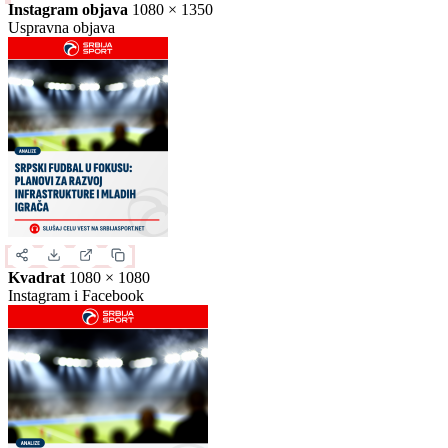
Slika za deljenje
Izaberite format slike.
Ovo je samo generički prikaz izgleda formata. Kliknite na željeni
format da biste generisali stvarnu sliku za ovu vest.
Instagram objava
1080 × 1350
Uspravna objava