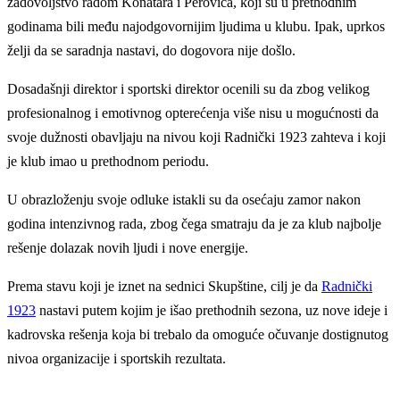
zadovoljstvo radom Konatara i Perovića, koji su u prethodnim
godinama bili među najodgovornijim ljudima u klubu. Ipak, uprkos
želji da se saradnja nastavi, do dogovora nije došlo.
Dosadašnji direktor i sportski direktor ocenili su da zbog velikog
profesionalnog i emotivnog opterećenja više nisu u mogućnosti da
svoje dužnosti obavljaju na nivou koji Radnički 1923 zahteva i koji
je klub imao u prethodnom periodu.
U obrazloženju svoje odluke istakli su da osećaju zamor nakon
godina intenzivnog rada, zbog čega smatraju da je za klub najbolje
rešenje dolazak novih ljudi i nove energije.
Prema stavu koji je iznet na sednici Skupštine, cilj je da
Radnički
1923
nastavi putem kojim je išao prethodnih sezona, uz nove ideje i
kadrovska rešenja koja bi trebalo da omoguće očuvanje dostignutog
nivoa organizacije i sportskih rezultata.