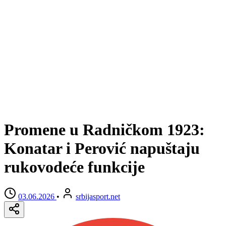
Promene u Radničkom 1923:
Konatar i Perović napuštaju
rukovodeće funkcije
03.06.2026
•
srbijasport.net