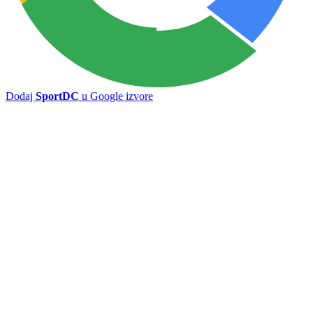
poništen, Zrinjski ipak slavio
povratnikom u elitu otvorio
sezonu: Čelik pružio snažan
otpor Pod Bijelim brijegom
Preporučuje ContentExchange