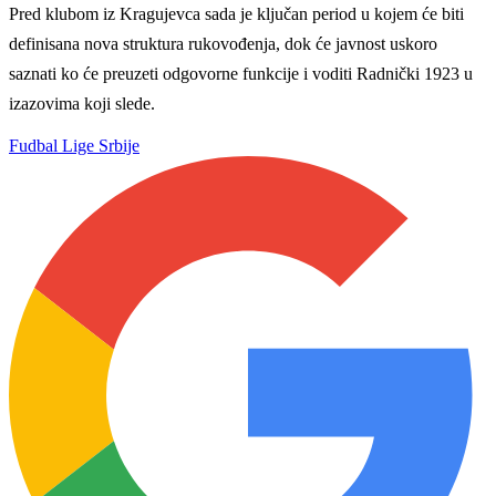
Pred klubom iz Kragujevca sada je ključan period u kojem će biti
definisana nova struktura rukovođenja, dok će javnost uskoro
saznati ko će preuzeti odgovorne funkcije i voditi Radnički 1923 u
izazovima koji slede.
Fudbal
Lige Srbije
WEB PREPORUKE
Zrinjski nije oduševio ali je
Vlahović pred velikom
slavio: Teže od očekivanog
odlukom: Beşiktaş mu nudi
do pobjede nad Čelikom
10 miliona eura po sezoni
Preminuo Don Nelson,
Kako je Gianni Infantino
legenda NBA lige i jedan od
uspio uništiti Mundijal: Od
najvećih trenera svih
fudbala do Trumpa, milijardi i
vremena
rata s UEFA-om
KRAJ | Bilbijin pogodak
Zrinjski pobjedom nad