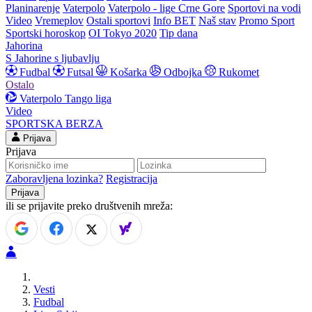
Planinarenje
Vaterpolo
Vaterpolo - lige Crne Gore
Sportovi na vodi
Video
Vremeplov
Ostali sportovi
Info BET
Naš stav
Promo Sport
Sportski horoskop
OI Tokyo 2020
Tip dana
Jahorina
S Jahorine s ljubavlju
Fudbal
Futsal
Košarka
Odbojka
Rukomet
Ostalo
Vaterpolo
Tango liga
Video
SPORTSKA BERZA
Prijava
Prijava
Zaboravljena lozinka?
Registracija
ili se prijavite preko društvenih mreža:
Vesti
Fudbal