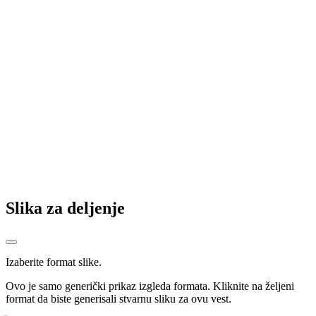
Neđić pred Zemun: Radnički ide po prvu pobedu u sezoni, nema
više prostora za greške
Čukarički dočekuje Radnički 1923: Miladinović očekuje još jedan
zanimljiv duel