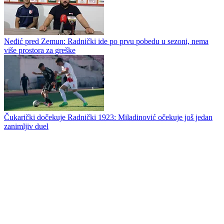
Crvena zvezda sa pola gasa savladala Novi Pazar
Radnički do prve pobede u Superligi: Abas u nadoknadi srušio
Zemun
Kragujevački "fića" se pokvario na Banovom brdu