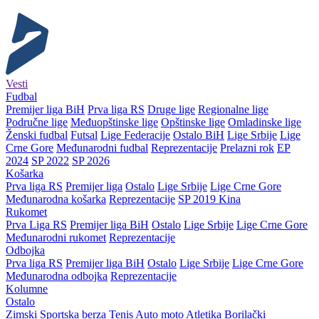
Vesti
Fudbal
Premijer liga BiH
Prva liga RS
Druge lige
Regionalne lige
Područne lige
Međuopštinske lige
Opštinske lige
Omladinske lige
Ženski fudbal
Futsal
Lige Federacije
Ostalo BiH
Lige Srbije
Lige
Crne Gore
Međunarodni fudbal
Reprezentacije
Prelazni rok
EP
2024
SP 2022
SP 2026
Košarka
Prva liga RS
Premijer liga
Ostalo
Lige Srbije
Lige Crne Gore
Međunarodna košarka
Reprezentacije
SP 2019 Kina
Rukomet
Prva Liga RS
Premijer liga BiH
Ostalo
Lige Srbije
Lige Crne Gore
Međunarodni rukomet
Reprezentacije
Odbojka
Prva liga RS
Premijer liga BiH
Ostalo
Lige Srbije
Lige Crne Gore
Međunarodna odbojka
Reprezentacije
Kolumne
Ostalo
Zimski
Sportska berza
Tenis
Auto moto
Atletika
Borilački