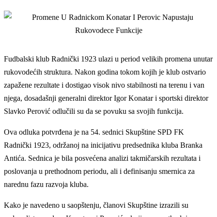
Fudbalski klub Radnički 1923 ulazi u period velikih promena unutar
rukovodećih struktura. Nakon godina tokom kojih je klub ostvario
zapažene rezultate i dostigao visok nivo stabilnosti na terenu i van
njega, dosadašnji generalni direktor Igor Konatar i sportski direktor
Slavko Perović odlučili su da se povuku sa svojih funkcija.
Ova odluka potvrđena je na 54. sednici Skupštine SPD FK
Radnički 1923, održanoj na inicijativu predsednika kluba Branka
Antića. Sednica je bila posvećena analizi takmičarskih rezultata i
poslovanja u prethodnom periodu, ali i definisanju smernica za
narednu fazu razvoja kluba.
Kako je navedeno u saopštenju, članovi Skupštine izrazili su