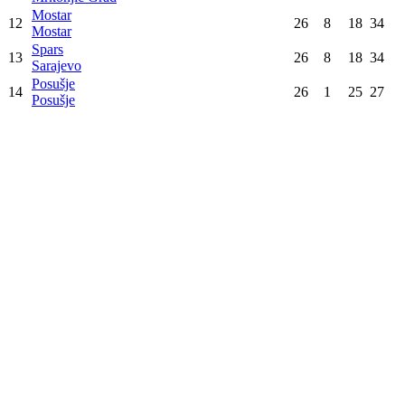
4
26
16
10
42
Banja Luka
Leotar
5
26
15
11
41
Trebinje
Orlovik
6
26
14
12
40
Žepče
Jahorina
7
26
14
12
40
Pale
Slavija
8
26
14
12
40
Istočno Sarajevo
Radnički
9
26
10
16
36
Goražde
Promo
10
26
9
17
35
Donji Vakuf
Mladost
11
26
9
17
35
Mrkonjić Grad
Mostar
12
26
8
18
34
Mostar
Spars
13
26
8
18
34
Sarajevo
Posušje
14
26
1
25
27
Posušje