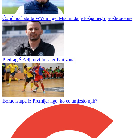
Doskorašnji trener Jahorine u stručnom štabu podgoričke
Budućnosti
Petronijević novo pojačanje Leotara
Ćorić uoči starta WWin lige: Mislim da je lošija nego prošle sezone