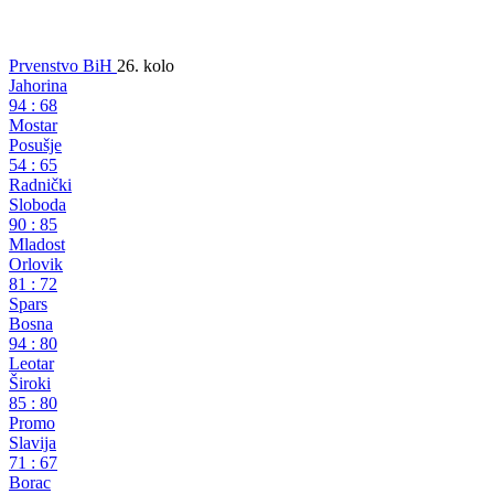
Prvenstvo BiH
26. kolo
Jahorina
94
:
68
Mostar
Posušje
54
:
65
Radnički