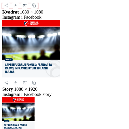
Ovo je samo generički prikaz izgleda formata. Kliknite na željeni
format da biste generisali stvarnu sliku za ovu vest.
Instagram objava
1080 × 1350
Uspravna objava
Kvadrat
1080 × 1080
Instagram i Facebook