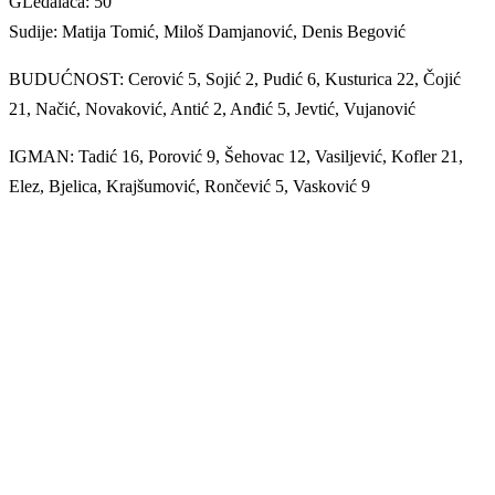
GLedalaca: 50
Sudije: Matija Tomić, Miloš Damjanović, Denis Begović
BUDUĆNOST: Cerović 5, Sojić 2, Pudić 6, Kusturica 22, Čojić
21, Načić, Novaković, Antić 2, Anđić 5, Jevtić, Vujanović
IGMAN: Tadić 16, Porović 9, Šehovac 12, Vasiljević, Kofler 21,
Elez, Bjelica, Krajšumović, Rončević 5, Vasković 9