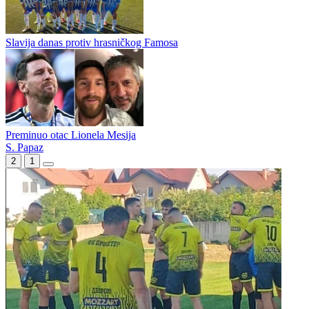
Prvoligaški okršaj kraj Ćehotine
Ivan Gambelić novo pojačanje Romanije
Slavija danas protiv hrasničkog Famosa