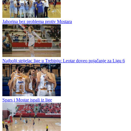
Bret Tompson najbolji strijelac lige: Osjećam da mogu pokazati
puno više
Dvadesetčetverogodišnji Amerikanac Bret Tompson regularni dio
sezone u košarkaškom prvenstvu Bosne i Hercegovine završava kao
igrač sa najviše ubačenih poena, 453. Mostar je ispao iz lige, ali
ovaj...
Jahorina bez problema protiv Mostara