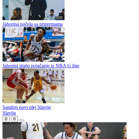
Mladi dvojac stigao, trojac otišao iz Jahorine
Stanić pokrenuo Sokolove
Jahorina počela sa pripremama