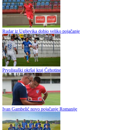
Čajniče futsal kup ponovo okuplja najbolje: za titulu i 5 000 KM od
15. do 20. avgusta
Čajniče će i ovog avgusta biti mjesto okupljanja ljubitelja malog
fudbala. Drugu godinu zaredom, nakon što je poslije višegodišnje
pauze ponovo vraćen na sportsku scenu, Čajniče futsal kup donosi...
Rudar iz Ugljevika dobio veliko pojačanje