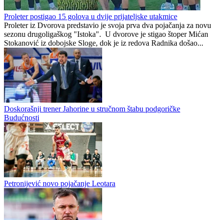
Preminuo otac Lionela Mesija
S. Papaz
2
1
Proleter postigao 15 golova u dvije prijateljske utakmice
Proleter iz Dvorova predstavio je svoja prva dva pojačanja za novu
sezonu drugoligaškog "Istoka". U dvorove je stigao štoper Mićan
Stokanović iz dobojske Sloge, dok je iz redova Radnika došao...