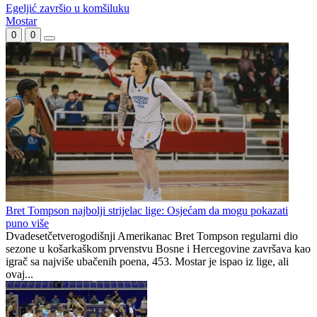
Daniel Hornbakl iz Slavije otišao za Hrvatsku
Najveće pojačanje Slavije u ljetnom prelaznom roku
Egeljić završio u komšiluku
Mostar
0
0