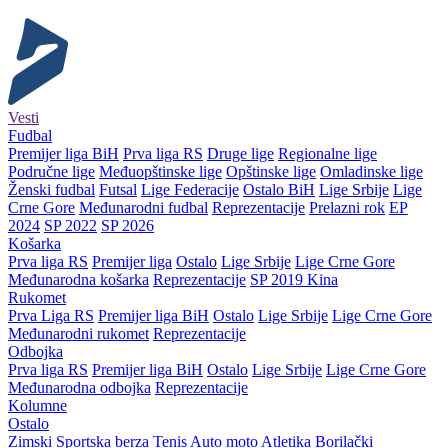
Vesti
Fudbal
Premijer liga BiH
Prva liga RS
Druge lige
Regionalne lige
Područne lige
Međuopštinske lige
Opštinske lige
Omladinske lige
Ženski fudbal
Futsal
Lige Federacije
Ostalo BiH
Lige Srbije
Lige
Crne Gore
Međunarodni fudbal
Reprezentacije
Prelazni rok
EP
2024
SP 2022
SP 2026
Košarka
Prva liga RS
Premijer liga
Ostalo
Lige Srbije
Lige Crne Gore
Međunarodna košarka
Reprezentacije
SP 2019 Kina
Rukomet
Prva Liga RS
Premijer liga BiH
Ostalo
Lige Srbije
Lige Crne Gore
Međunarodni rukomet
Reprezentacije
Odbojka
Prva liga RS
Premijer liga BiH
Ostalo
Lige Srbije
Lige Crne Gore
Međunarodna odbojka
Reprezentacije
Kolumne
Ostalo
Zimski
Sportska berza
Tenis
Auto moto
Atletika
Borilački