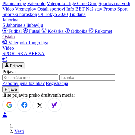
Planinarenje
Vaterpolo
Vaterpolo - lige Crne Gore
Sportovi na vodi
Video
Vremeplov
Ostali sportovi
Info BET
Naš stav
Promo Sport
Sportski horoskop
OI Tokyo 2020
Tip dana
Jahorina
S Jahorine s ljubavlju
Fudbal
Futsal
Košarka
Odbojka
Rukomet
Ostalo
Vaterpolo
Tango liga
Video
SPORTSKA BERZA
Prijava
Prijava
Zaboravljena lozinka?
Registracija
ili se prijavite preko društvenih mreža:
Vesti