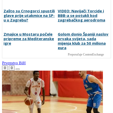
Preminuo Jorge Messi,
FOTO | Bijeli Brijeg zabio
otac Lionela Messija
čak 10 golova za kraj
grupne faze: Liga mjesnih
zajednica seli iza Desete
Zašto su Crnogorci spustili
VIDEO: Navijači Torcide i
glave prije utakmice na SP-
BBB-a se potukli kod
u u Zagrebu?
zagrebačkog aerodroma
Zmajice u Mostaru počele
Golom donio Španiji naslov
pripreme za Mediteranske
prvaka svijeta, sada