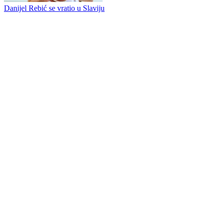
Veliko pojačanje za KK Bosnu
Marko Buha novi centar Slavije
Danijel Rebić se vratio u Slaviju