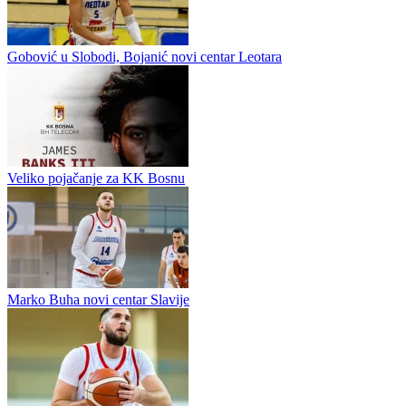
Borac sa svojim akademcima kreće u sezonu
Gobović u Slobodi, Bojanić novi centar Leotara