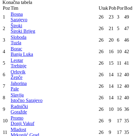
Sloboda
90
:
85
Mladost
Orlovik
81
:
72
Spars
Bosna
94
:
80
Leotar
Široki
85
:
80
Promo
Slavija
71
:
67
Borac
Konačna tabela
Poz
Tim
Utak
Pob
Por
Bod
Bosna
1
26
23
3
49
Sarajevo
Široki
2
26
21
5
47
Široki Brijeg
Sloboda
3
26
20
6
46
Tuzla
Borac