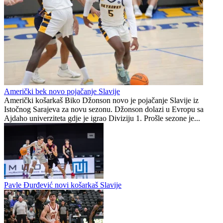
Jahorini stiglo pojačanje iz NBA G lige
Sanders novi plej Slavije
Slavija
0
0