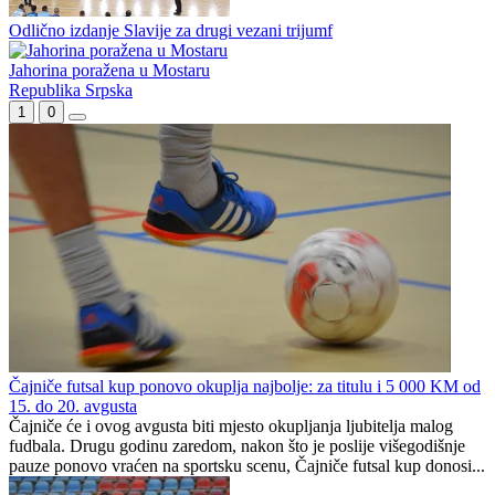
Najbolji strijelac lige u Trebinju: Leotar doveo pojačanje za Ligu 6
Spars i Mostar ispali iz lige
Odlično izdanje Slavije za drugi vezani trijumf
Jahorina poražena u Mostaru
Republika Srpska
1
0