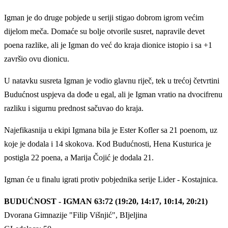
Igman je do druge pobjede u seriji stigao dobrom igrom većim
dijelom meča. Domaće su bolje otvorile susret, napravile devet
poena razlike, ali je Igman do već do kraja dionice istopio i sa +1
završio ovu dionicu.
U natavku susreta Igman je vodio glavnu riječ, tek u trećoj četvrtini
Budućnost uspjeva da dođe u egal, ali je Igman vratio na dvocifrenu
razliku i sigurnu prednost sačuvao do kraja.
Najefikasnija u ekipi Igmana bila je Ester Kofler sa 21 poenom, uz
koje je dodala i 14 skokova. Kod Budućnosti, Hena Kusturica je
postigla 22 poena, a Marija Čojić je dodala 21.
Igman će u finalu igrati protiv pobjednika serije Lider - Kostajnica.
BUDUĆNOST - IGMAN 63:72 (19:20, 14:17, 10:14, 20:21)
Dvorana Gimnazije "Filip Višnjić", BIjeljina