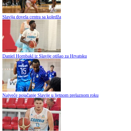
Američki bek novo pojačanje Slavije
Američki košarkaš Biko Džonson novo je pojačanje Slavije iz
Istočnog Sarajeva za novu sezonu. Džonson dolazi u Evropu sa
Ajdaho univerziteta gdje je igrao Diviziju 1. Prošle sezone je...
Pavle Đurđević novi košarkaš Slavije
Slavija dovela centra sa koledža