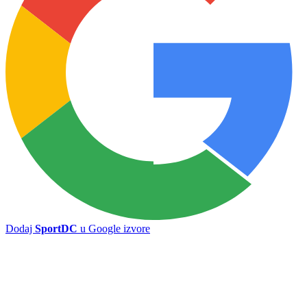
Predrag Šešelj novi futsaler Partizana
Borac istupa iz Premijer lige, ko će umjesto njih?