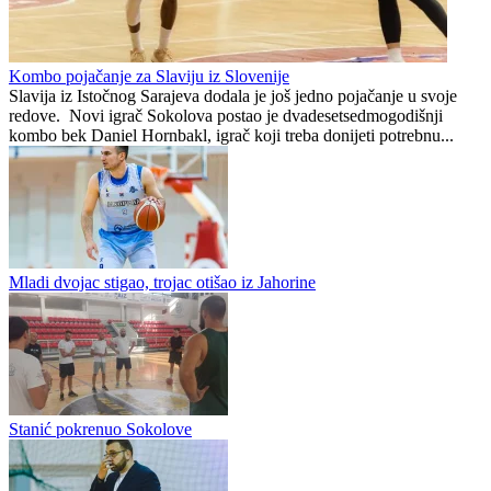
igre
mijenja klub za 50 miliona
eura
Preporučuje ContentExchange
Prvenstvo BiH
0
0
Kombo pojačanje za Slaviju iz Slovenije
Slavija iz Istočnog Sarajeva dodala je još jedno pojačanje u svoje
redove. Novi igrač Sokolova postao je dvadesetsedmogodišnji
kombo bek Daniel Hornbakl, igrač koji treba donijeti potrebnu...