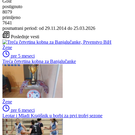
Gost
postignuto
8079
primljeno
7641
posmatrani period: od 29.11.2014 do 25.03.2026
Poslednje vesti
Žene
pre 5 meseci
Treća četvrtina kobna za Banjalučanke
Žene
pre 6 meseci
Leotar i Mladi Krajišnik u borbi za prvi trofej sezone