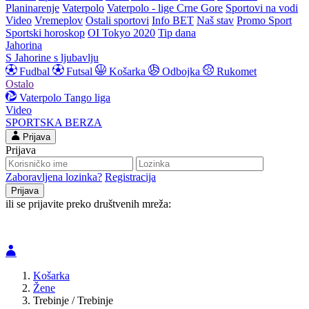
Planinarenje
Vaterpolo
Vaterpolo - lige Crne Gore
Sportovi na vodi
Video
Vremeplov
Ostali sportovi
Info BET
Naš stav
Promo Sport
Sportski horoskop
OI Tokyo 2020
Tip dana
Jahorina
S Jahorine s ljubavlju
Fudbal
Futsal
Košarka
Odbojka
Rukomet
Ostalo
Vaterpolo
Tango liga
Video
SPORTSKA BERZA
Prijava
Prijava
Zaboravljena lozinka?
Registracija
ili se prijavite preko društvenih mreža:
Košarka
Žene
Trebinje / Trebinje