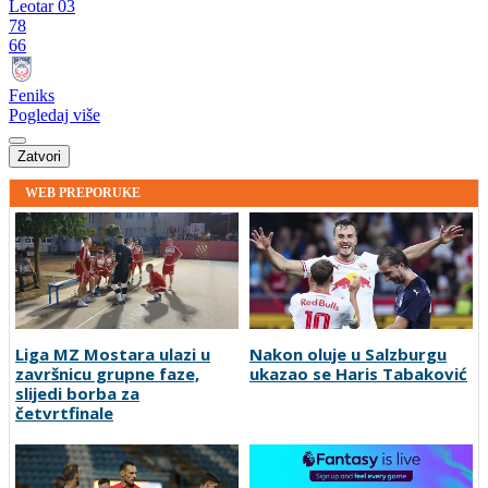
Leotar 03
78
66
Feniks
Pogledaj više
Zatvori
WEB PREPORUKE
Liga MZ Mostara ulazi u
Nakon oluje u Salzburgu
završnicu grupne faze,
ukazao se Haris Tabaković
slijedi borba za
četvrtfinale