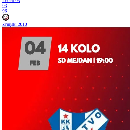
Leotar 03
93
96
Zrinjski 2010