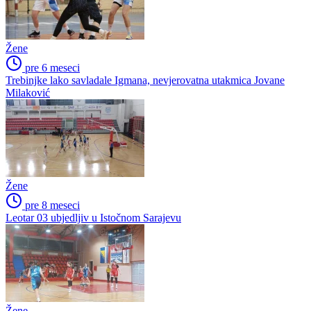
Žene
pre 6 meseci
Trebinjke lako savladale Igmana, nevjerovatna utakmica Jovane
Milaković
Žene
pre 8 meseci
Leotar 03 ubjedljiv u Istočnom Sarajevu
Žene