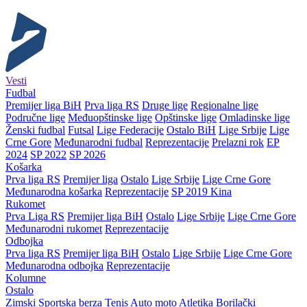
Vesti
Fudbal
Premijer liga BiH
Prva liga RS
Druge lige
Regionalne lige
Područne lige
Međuopštinske lige
Opštinske lige
Omladinske lige
Ženski fudbal
Futsal
Lige Federacije
Ostalo BiH
Lige Srbije
Lige
Crne Gore
Međunarodni fudbal
Reprezentacije
Prelazni rok
EP
2024
SP 2022
SP 2026
Košarka
Prva liga RS
Premijer liga
Ostalo
Lige Srbije
Lige Crne Gore
Međunarodna košarka
Reprezentacije
SP 2019 Kina
Rukomet
Prva Liga RS
Premijer liga BiH
Ostalo
Lige Srbije
Lige Crne Gore
Međunarodni rukomet
Reprezentacije
Odbojka
Prva liga RS
Premijer liga BiH
Ostalo
Lige Srbije
Lige Crne Gore
Međunarodna odbojka
Reprezentacije
Kolumne
Ostalo
Zimski
Sportska berza
Tenis
Auto moto
Atletika
Borilački