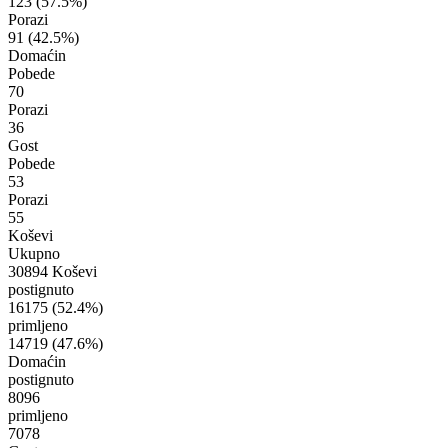
123
(57.5%)
Porazi
91
(42.5%)
Domaćin
Pobede
70
Porazi
36
Gost
Pobede
53
Porazi
55
Koševi
Ukupno
30894 Koševi
postignuto
16175
(52.4%)
primljeno
14719
(47.6%)
Domaćin
postignuto
8096
primljeno
7078