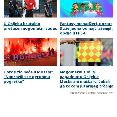
U Osijeku brutalno
Fantasy menadžeri, pozor:
pretučen nogometni sudac
Stiže jedna od najtraženijih
opcija u FPL-u
Horde zla neće u Mostar:
Nogometni sudija
"Napravili ste ogromnu
napadnut u Osijeku:
pogrešku"
Maskirani muškarci čekali
ga tokom jutarnjeg trčanja
Preporučuje ContentExchange
Vesti
O nama
Uslovi korišćenja
Polisa privatnosti