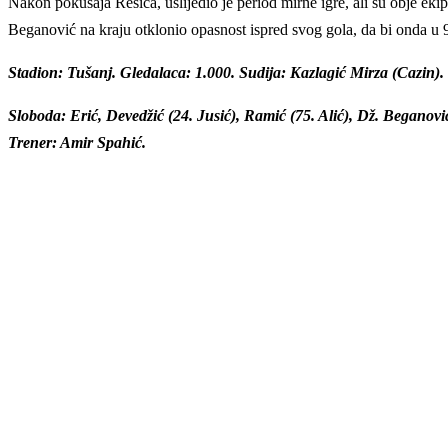
Nakon pokušaja Resića, uslijedio je period mirne igre, ali su obje ekip
Beganović na kraju otklonio opasnost ispred svog gola, da bi onda u
Stadion: Tušanj. Gledalaca: 1.000. Sudija: Kazlagić Mirza (Cazin). Žu
Sloboda: Erić, Devedžić (24. Jusić), Ramić (75. Alić), Dž. Beganovi
Trener: Amir Spahić.