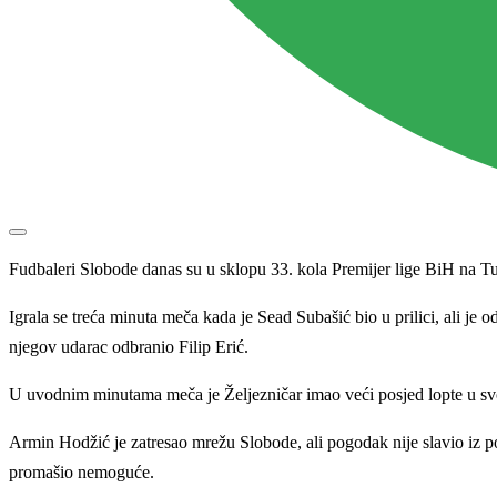
Fudbaleri Slobode danas su u sklopu 33. kola Premijer lige BiH na Tuš
Igrala se treća minuta meča kada je Sead Subašić bio u prilici, ali je 
njegov udarac odbranio Filip Erić.
U uvodnim minutama meča je Željezničar imao veći posjed lopte u svoj
Armin Hodžić je zatresao mrežu Slobode, ali pogodak nije slavio iz p
promašio nemoguće.