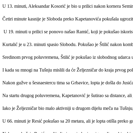
U 13. minuti, Aleksandar Kosorić je bio u prilici nakon kornera Semira
Četiri minute kasnije je Sloboda preko Kapetanovića pokušala ugroziti 
U 19. minuti u prilici se ponovo našao Ramić, koji je pokušao iskoristi
Kurtalić je u 23. minuti spasio Slobodu. Pokušao je Štilić nakon komb
Sredinom prvog poluvremena, Štilić je pokušao iz slobodnog udarca ugr
I kada su mnogi na Tušnju mislili da će Željezničar do kraja prvog po
Nakon gužve u šesnaestercu tima sa Grbavice, lopta je došla do Jusića
Na startu drugog poluvremena, Kapetanović je šutirao sa distance, ali j
Iako je Željezničar bio malo aktivniji u drugom dijelu meča na Tušnju,
U 66. minuti je Resić pokušao sa 20 metara, ali je lopta otišla preko g