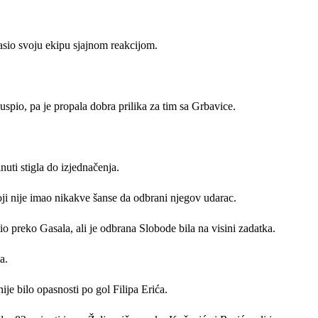
pasio svoju ekipu sjajnom reakcijom.
uspio, pa je propala dobra prilika za tim sa Grbavice.
nuti stigla do izjednačenja.
koji nije imao nikakve šanse da odbrani njegov udarac.
io preko Gasala, ali je odbrana Slobode bila na visini zadatka.
a.
nije bilo opasnosti po gol Filipa Erića.