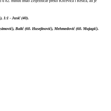
ad u 82. minuti imao Željezničar preko Kočevića i Resića, ali je
), 1:1 - Jusić (40).
ksimović), Balić (60. Husejinović), Mehmedović (60. Mujagić).