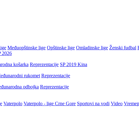
ige
Međuopštinske lige
Opštinske lige
Omladinske lige
Ženski fudbal
P 2026
rodna košarka
Reprezentacije
SP 2019 Kina
eđunarodni rukomet
Reprezentacije
đunarodna odbojka
Reprezentacije
je
Vaterpolo
Vaterpolo - lige Crne Gore
Sportovi na vodi
Video
Vremep