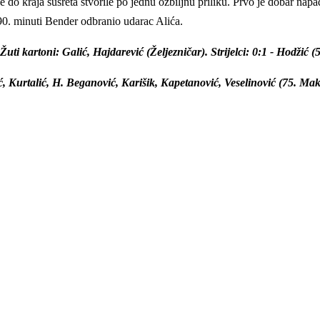
e do kraja susreta stvorile po jednu ozbiljnu priliku. Prvo je dobar nap
 90. minuti Bender odbranio udarac Alića.
ti kartoni: Galić, Hajdarević (Željezničar). Strijelci: 0:1 - Hodžić (5
ć, Kurtalić, H. Beganović, Karišik, Kapetanović, Veselinović (75. Ma