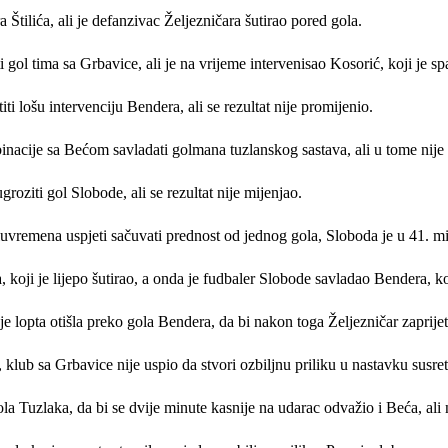
 Štilića, ali je defanzivac Željezničara šutirao pored gola.
gol tima sa Grbavice, ali je na vrijeme intervenisao Kosorić, koji je s
ti lošu intervenciju Bendera, ali se rezultat nije promijenio.
inacije sa Bećom savladati golmana tuzlanskog sastava, ali u tome nije 
oziti gol Slobode, ali se rezultat nije mijenjao.
luvremena uspjeti sačuvati prednost od jednog gola, Sloboda je u 41. mi
, koji je lijepo šutirao, a onda je fudbaler Slobode savladao Bendera, 
e lopta otišla preko gola Bendera, da bi nakon toga Željezničar zaprijet
 klub sa Grbavice nije uspio da stvori ozbiljnu priliku u nastavku susret
ola Tuzlaka, da bi se dvije minute kasnije na udarac odvažio i Beća, ali 