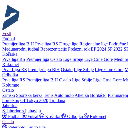
Vesti
Fudbal
Premijer liga BiH
Prva liga RS
Druge lige
Regionalne lige
Područne l
Međunarodni fudbal
Reprezentacije
Prelazni rok
EP 2024
SP 2022
S
Košarka
Prva liga RS
Premijer liga
Ostalo
Lige Srbije
Lige Crne Gore
Međuna
Rukomet
Prva Liga RS
Premijer liga BiH
Ostalo
Lige Srbije
Lige Crne Gore
M
Odbojka
Prva liga RS
Premijer liga BiH
Ostalo
Lige Srbije
Lige Crne Gore
Me
Kolumne
Ostalo
Zimski
Sportska berza
Tenis
Auto moto
Atletika
Borilački
Planinaren
horoskop
OI Tokyo 2020
Tip dana
Jahorina
S Jahorine s ljubavlju
Fudbal
Futsal
Košarka
Odbojka
Rukomet
Ostalo
Vaterpolo
Tango liga