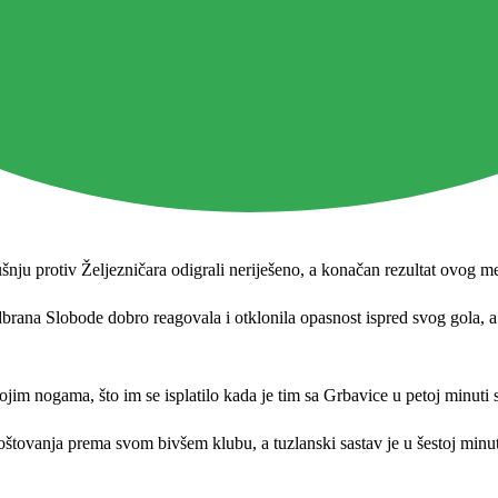
nju protiv Željezničara odigrali neriješeno, a konačan rezultat ovog me
odbrana Slobode dobro reagovala i otklonila opasnost ispred svog gola, a o
im nogama, što im se isplatilo kada je tim sa Grbavice u petoj minuti 
oštovanja prema svom bivšem klubu, a tuzlanski sastav je u šestoj minu