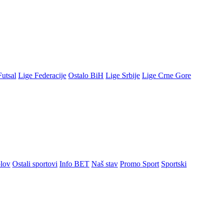
Futsal
Lige Federacije
Ostalo BiH
Lige Srbije
Lige Crne Gore
lov
Ostali sportovi
Info BET
Naš stav
Promo Sport
Sportski