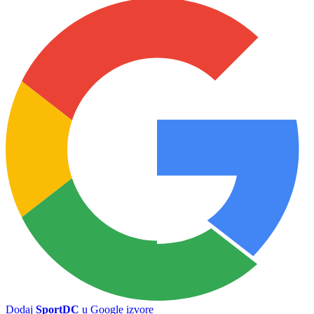
Nevesinje domaćin juniorkama
Vikend donosi juniorskog šampiona Srpske