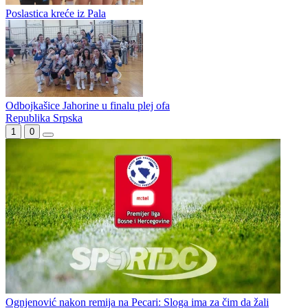
Jahorina igra za majstoricu, a Leotar za istorijsku titulu
Trebinjke preokretom do brejka
Poslastica kreće iz Pala
Odbojkašice Jahorine u finalu plej ofa