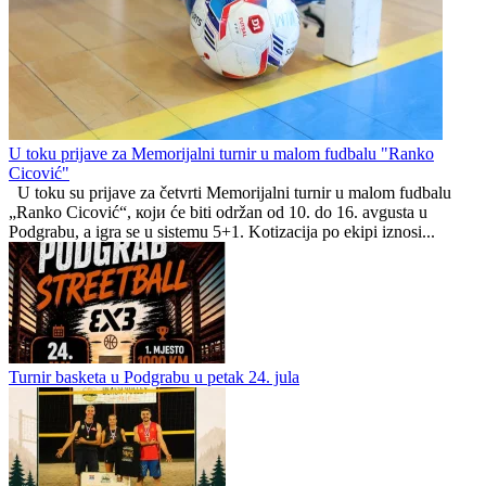
Romanija bolja od Unisa, Karaklajić odmah pogodio
Sloga nosi bod iz Širokog brijega
Čedo Matović
0
0
U toku prijave za Memorijalni turnir u malom fudbalu "Ranko
Cicović"