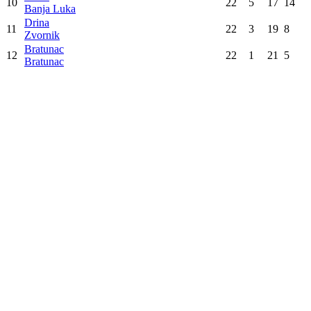
Libero
3
22
17
5
48
Bijeljina
Jahorina
4
22
15
7
47
Pale
Velež
5
22
16
6
46
Nevesinje
ŽOK Leotar
6
22
13
9
41
Trebinje
Gradiška
7
22
9
13
27
Gradiška
Maglić
8
22
9
13
25
Foča
Crvena zvijezda
9
22
7
15
24
Obudovac
Inova
10
22
5
17
14
Banja Luka
Drina
11
22
3
19
8
Zvornik
Bratunac
12
22
1
21
5
Bratunac