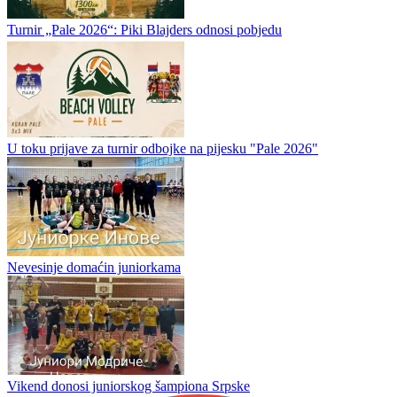
U toku su prijave za četvrti Memorijalni turnir u malom fudbalu
„Ranko Cicović“, који će biti održan od 10. do 16. avgusta u
Podgrabu, a igra se u sistemu 5+1. Kotizacija po ekipi iznosi...
Turnir basketa u Podgrabu u petak 24. jula
Turnir „Pale 2026“: Piki Blajders odnosi pobjedu
U toku prijave za turnir odbojke na pijesku "Pale 2026"