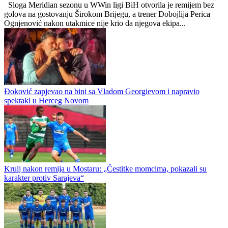
Republika Srpska
1
0
Ognjenović nakon remija na Pecari: Sloga ima za čim da žali
Sloga Meridian sezonu u WWin ligi BiH otvorila je remijem bez
golova na gostovanju Širokom Brijegu, a trener Dobojlija Perica
Ognjenović nakon utakmice nije krio da njegova ekipa...