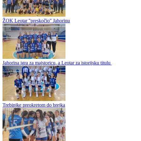
Vladan Savić na trenerskoj klupi ŽOK "Jahorina" Pale
Vladan Savić na klupi ŽOK "Jahorina" Pale Paljanskog prvoligaša
ŽOK Jahorinu u novoj sezoni sa trenerske klupe će predvoditi
Vladan Savić. Sava, kako ga zovu njegovi prijatelji, poznat je...
ŽOK Leotar ''preskočio'' Jahorinu