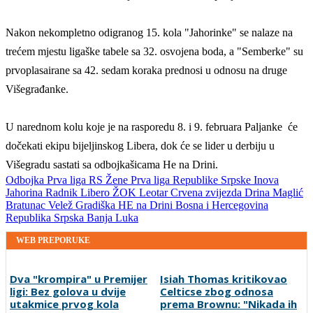
Nakon nekompletno odigranog 15. kola "Jahorinke" se nalaze na
trećem mjestu ligaške tabele sa 32. osvojena boda, a "Semberke" su
prvoplasairane sa 42. sedam koraka prednosi u odnosu na druge
Višegrađanke.
U narednom kolu koje je na rasporedu 8. i 9. februara Paljanke će
dočekati ekipu bijeljinskog Libera, dok će se lider u derbiju u
Višegradu sastati sa odbojkašicama He na Drini.
Odbojka
Prva liga RS
Žene
Prva liga Republike Srpske
Inova
Jahorina
Radnik
Libero
ŽOK Leotar
Crvena zvijezda
Drina
Maglić
Bratunac
Velež
Gradiška
HE na Drini
Bosna i Hercegovina
Republika Srpska
Banja Luka
WEB PREPORUKE