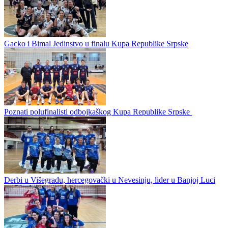
Niko kao Inova
Odbojkaški klub Inova ostvario je istorijski uspjeh u omladinskim
kategorijama, potvrdivši da se nalazi u samom vrhu rada sa mlađim
selekcijama. Sve je počelo sa juniorkama, koje su izborile...
U Ljubinju i Gacku finale Kupa Republike Srpske
Gacko i Bimal Jedinstvo u finalu Kupa Republike Srpske