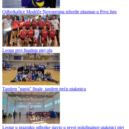
Mešetari zaobiđite Nevesinje i Velež
Odbojkašice Modriče Novoproma izborile plasman u Prvu ligu