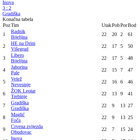
HE na Drini
3
:
0
Crvena zvijezda
ŽOK Leotar
3
:
0
Drina
Libero
3
:
0
Maglić
Radnik
3
:
0
Bratunac
Jahorina
3
:
0
Velež
Inova
3
:
2
Gradiška
Konačna tabela
Poz
Tim
Utak
Pob
Por
Bod
Radnik
1
22
20
2
61
Bijeljina
HE na Drini
2
22
17
5
50
Višegrad