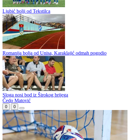
Đoković zapjevao na bini sa Vladom Georgievom i napravio
spektakl u Herceg Novom
Krulj nakon remija u Mostaru: „Čestitke momcima, pokazali su
karakter protiv Sarajeva“
Ljubić bolji od Tekstilca