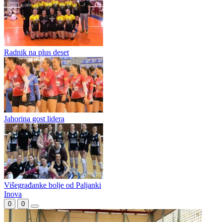
Gosti neumoljivi, Velež spasio čast domaćina
Lider u Foči, Višegrađanke u Gradiški, Paljanke u Bratuncu
Radnik na plus deset