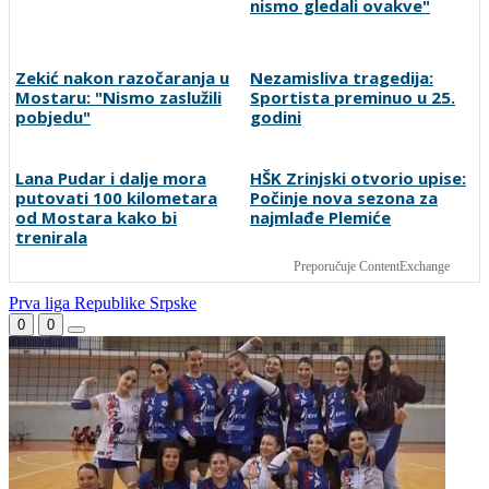
Dva "krompira" u Premijer
Isiah Thomas kritikovao
ligi: Bez golova u dvije
Celticse zbog odnosa
utakmice prvog kola
prema Brownu: "Nikada ih
nismo gledali ovakve"
Zekić nakon razočaranja u
Nezamisliva tragedija:
Mostaru: "Nismo zaslužili
Sportista preminuo u 25.
pobjedu"
godini
Lana Pudar i dalje mora
HŠK Zrinjski otvorio upise: