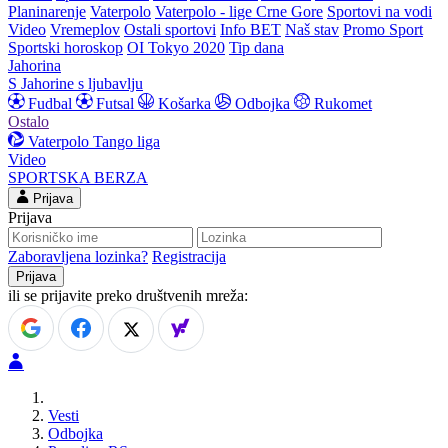
Planinarenje
Vaterpolo
Vaterpolo - lige Crne Gore
Sportovi na vodi
Video
Vremeplov
Ostali sportovi
Info BET
Naš stav
Promo Sport
Sportski horoskop
OI Tokyo 2020
Tip dana
Jahorina
S Jahorine s ljubavlju
Fudbal
Futsal
Košarka
Odbojka
Rukomet
Ostalo
Vaterpolo
Tango liga
Video
SPORTSKA BERZA
Prijava
Prijava
Zaboravljena lozinka?
Registracija
ili se prijavite preko društvenih mreža:
Vesti
Odbojka