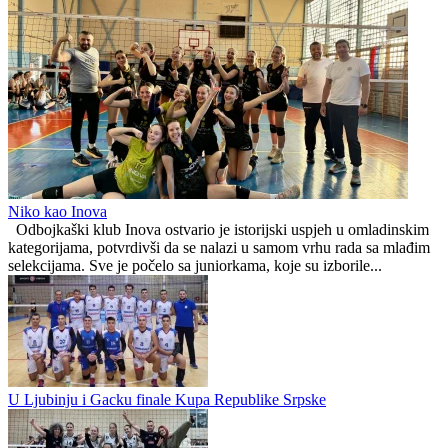
Jahorina gost lidera
Višegrađanke bolje od Paljanki
Inova
0
0