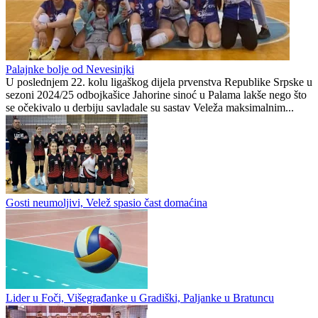
putovati 100 kilometara
Počinje nova sezona za
od Mostara kako bi
najmlađe Plemiće
trenirala
Preporučuje ContentExchange
Prva liga Republike Srpske
0
0
Palajnke bolje od Nevesinjki
U poslednjem 22. kolu ligaškog dijela prvenstva Republike Srpske u
sezoni 2024/25 odbojkašice Jahorine sinoć u Palama lakše nego što
se očekivalo u derbiju savladale su sastav Veleža maksimalnim...