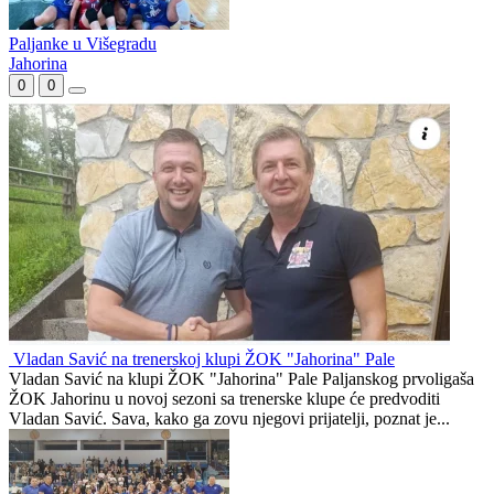
Poznati polufinalisti odbojkaškog Kupa Republike Srpske
Derbi u Višegradu, hercegovački u Nevesinju, lider u Banjoj Luci
Paljanke u Višegradu
Jahorina
0
0