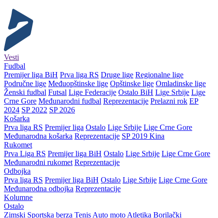
Vesti
Fudbal
Premijer liga BiH
Prva liga RS
Druge lige
Regionalne lige
Područne lige
Međuopštinske lige
Opštinske lige
Omladinske lige
Ženski fudbal
Futsal
Lige Federacije
Ostalo BiH
Lige Srbije
Lige
Crne Gore
Međunarodni fudbal
Reprezentacije
Prelazni rok
EP
2024
SP 2022
SP 2026
Košarka
Prva liga RS
Premijer liga
Ostalo
Lige Srbije
Lige Crne Gore
Međunarodna košarka
Reprezentacije
SP 2019 Kina
Rukomet
Prva Liga RS
Premijer liga BiH
Ostalo
Lige Srbije
Lige Crne Gore
Međunarodni rukomet
Reprezentacije
Odbojka
Prva liga RS
Premijer liga BiH
Ostalo
Lige Srbije
Lige Crne Gore
Međunarodna odbojka
Reprezentacije
Kolumne
Ostalo
Zimski
Sportska berza
Tenis
Auto moto
Atletika
Borilački