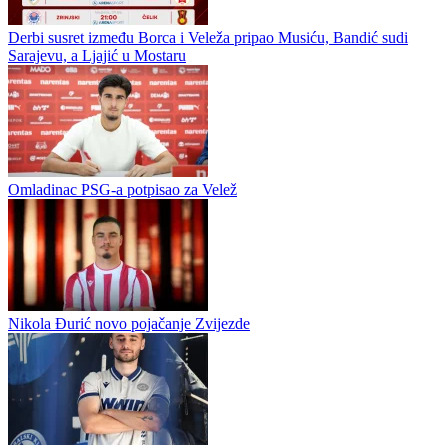
Velež prodao Babića u Portugal
Velež iz Mostara je nakon Tarika Karića prodao još jednog
standardnog prvotimca odličnog veznog igrača Andru Babića u
Academico Viseu. Spominje se cifra u iznosu 250k eura za ovog 21-
godišnjaka....
Derbi susret između Borca i Veleža pripao Musiću, Bandić sudi
Sarajevu, a Ljajić u Mostaru