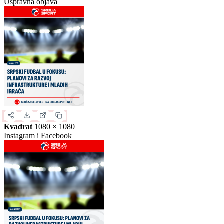
Slika za deljenje
Izaberite format slike.
Ovo je samo generički prikaz izgleda formata. Kliknite na željeni
format da biste generisali stvarnu sliku za ovu vest.
Instagram objava
1080 × 1350
Uspravna objava