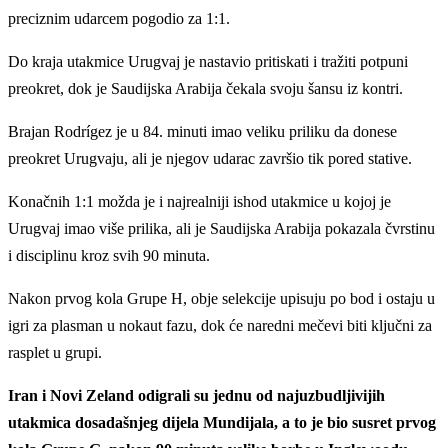
preciznim udarcem pogodio za 1:1.
Do kraja utakmice Urugvaj je nastavio pritiskati i tražiti potpuni
preokret, dok je Saudijska Arabija čekala svoju šansu iz kontri.
Brajan Rodrígez je u 84. minuti imao veliku priliku da donese
preokret Urugvaju, ali je njegov udarac završio tik pored stative.
Konačnih 1:1 možda je i najrealniji ishod utakmice u kojoj je
Urugvaj imao više prilika, ali je Saudijska Arabija pokazala čvrstinu
i disciplinu kroz svih 90 minuta.
Nakon prvog kola Grupe H, obje selekcije upisuju po bod i ostaju u
igri za plasman u nokaut fazu, dok će naredni mečevi biti ključni za
rasplet u grupi.
Iran i Novi Zeland odigrali su jednu od najuzbudljivijih
utakmica dosadašnjeg dijela Mundijala, a to je bio susret prvog