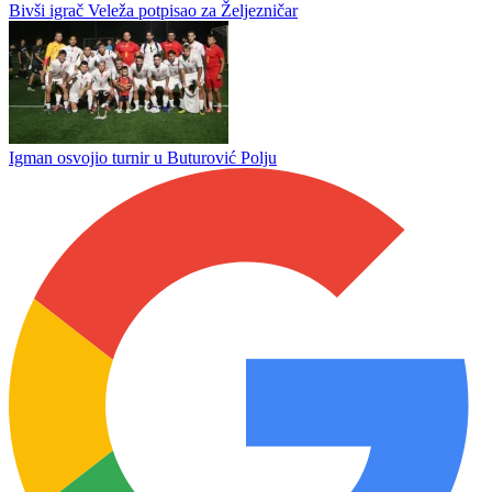
Omladinac PSG-a potpisao za Velež
Nikola Đurić novo pojačanje Zvijezde
Bivši igrač Veleža potpisao za Željezničar
Igman osvojio turnir u Buturović Polju