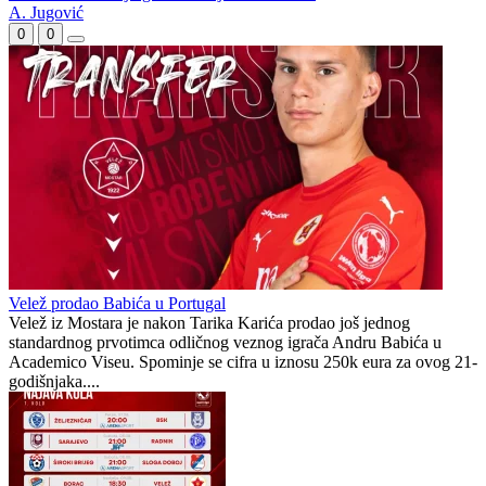
Švedska u završnici slomila otpor kadeta BiH i slavila u Skoplju
Bešagić stigao u Velež umjesto Babića
Prometno u Prvoj ligi Federacije za dva dana
A. Jugović
0
0