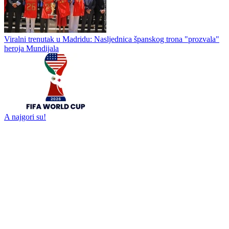
Mesi iznenadio saigrače posebnim poklonom pred finale Mundijala
Fifinih jedanaest
Viralni trenutak u Madridu: Nasljednica španskog trona "prozvala"
heroja Mundijala