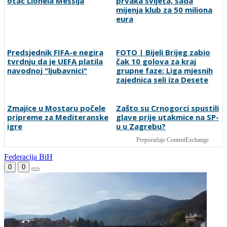
Preminuo Jorge Messi,
Golom donio Španiji naslov
otac Lionela Messija
prvaka svijeta, sada
mijenja klub za 50 miliona
eura
Predsjednik FIFA-e negira
FOTO | Bijeli Brijeg zabio
tvrdnju da je UEFA platila
čak 10 golova za kraj
navodnoj "ljubavnici"
grupne faze: Liga mjesnih
zajednica seli iza Desete