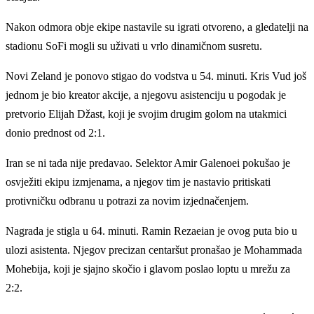
Nakon odmora obje ekipe nastavile su igrati otvoreno, a gledatelji na
stadionu SoFi mogli su uživati u vrlo dinamičnom susretu.
Novi Zeland je ponovo stigao do vodstva u 54. minuti. Kris Vud još
jednom je bio kreator akcije, a njegovu asistenciju u pogodak je
pretvorio Elijah Džast, koji je svojim drugim golom na utakmici
donio prednost od 2:1.
Iran se ni tada nije predavao. Selektor Amir Galenoei pokušao je
osvježiti ekipu izmjenama, a njegov tim je nastavio pritiskati
protivničku odbranu u potrazi za novim izjednačenjem.
Nagrada je stigla u 64. minuti. Ramin Rezaeian je ovog puta bio u
ulozi asistenta. Njegov precizan centaršut pronašao je Mohammada
Mohebija, koji je sjajno skočio i glavom poslao loptu u mrežu za
2:2.