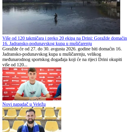
Zmajice u Mostaru počele
Zašto su Crnogorci spustili
pripreme za Mediteranske
glave prije utakmice na SP-
igre
u u Zagrebu?
Preporučuje ContentExchange
Federacija BiH
0
0
Više od 120 takmičara i preko 20 ekipa na Drini: Goražde domaćin
16. Jadransko-podunavskog kupa u mušičarenju
Goražde će od 27. do 30. avgusta 2026. godine biti domaćin 16.