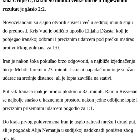
kola Grupe G, nakon 90 minuta velike borbe u Inglewoodu
rezultat je glasio 2:2.
Novozelanđani su sjajno otvorili susret i već u sedmoj minuti stigli
do prednosti. Kris Vud je odlično uposlio Elijaha Džasta, koji je
pobjegao iranskoj odbrani i preciznim udarcem pod prečku matirao
protivničkog golmana za 1:0.
Iran je nakon šoka pokušao brzo odgovoriti, a najbliže izjednačenju
bio je Mehdi Taremi u 23. minuti. Iskusni napadač uputio je snažan
udarac sa srednje distance, ali je lopta završila na stativi.
Pritisak Iranaca ipak je urodio plodom u 32. minuti. Ramin Rezaeian
se najbolje snašao u kaznenom prostoru nakon jedne odbijene lopte i
preciznim prizemnim udarcem pogodio za 1:1.
Do kraja prvog poluvremena Iran je uspio zatresti mrežu i drugi put,
ali je pogodak Alija Nematija u sudijskoj nadoknadi poništen zbog
ofsajda.