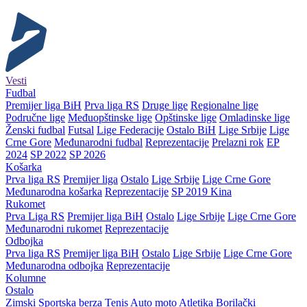
Vesti
Fudbal
Premijer liga BiH
Prva liga RS
Druge lige
Regionalne lige
Područne lige
Međuopštinske lige
Opštinske lige
Omladinske lige
Ženski fudbal
Futsal
Lige Federacije
Ostalo BiH
Lige Srbije
Lige
Crne Gore
Međunarodni fudbal
Reprezentacije
Prelazni rok
EP
2024
SP 2022
SP 2026
Košarka
Prva liga RS
Premijer liga
Ostalo
Lige Srbije
Lige Crne Gore
Međunarodna košarka
Reprezentacije
SP 2019 Kina
Rukomet
Prva Liga RS
Premijer liga BiH
Ostalo
Lige Srbije
Lige Crne Gore
Međunarodni rukomet
Reprezentacije
Odbojka
Prva liga RS
Premijer liga BiH
Ostalo
Lige Srbije
Lige Crne Gore
Međunarodna odbojka
Reprezentacije
Kolumne
Ostalo
Zimski
Sportska berza
Tenis
Auto moto
Atletika
Borilački