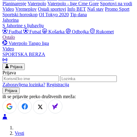
Planinarenje
Vaterpolo
Vaterpolo - lige Crne Gore
Sportovi na vodi
Video
Vremeplov
Ostali sportovi
Info BET
Naš stav
Promo Sport
Sportski horoskop
OI Tokyo 2020
Tip dana
Jahorina
S Jahorine s ljubavlju
Fudbal
Futsal
Košarka
Odbojka
Rukomet
Ostalo
Vaterpolo
Tango liga
Video
SPORTSKA BERZA
Prijava
Prijava
Zaboravljena lozinka?
Registracija
ili se prijavite preko društvenih mreža:
Vesti