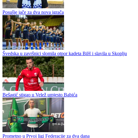
Jadransko-podunavskog kupa u mušičarenju, velikog
međunarodnog sportskog događaja koji će na rijeci Drini okupiti
više od 120...
Novi napadač u Veležu
Posušje jače za dva nova igrača