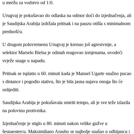
u mrežu za vodstvo od 1:0.
Urugvaj je pokušavao do odlaska na odmor doći do izjednačenja, ali
je Saudijska Arabija izdržala pritisak i na pauzu otišla s minimalnom
prednošću.
U drugom poluvremenu Urugvaj je krenuo još agresivnije, a
selektor Marselo Bielsa je odmah reagovao izmjenama, uvodeći
svježe snage u napadu.
Pritisak se isplatio u 60. minuti kada je Manuel Ugarte snažno pucao
s distance i pogodio stativu, što je bila jasna najava onoga što će
uslijediti.
Saudijska Arabija je pokušavala smiriti tempo, ali je sve teže izlazila
na polovinu protivnika.
Izjednačenje je stiglo u 80. minuti nakon velike gužve u
šesnaestercu. Maksimiliano Arauho se najbolje snašao u odbijancu i