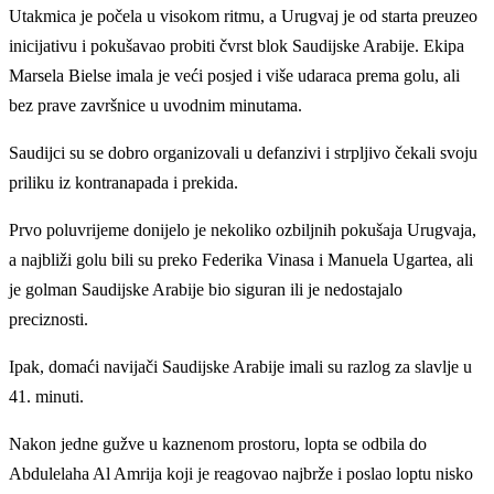
Utakmica je počela u visokom ritmu, a Urugvaj je od starta preuzeo
inicijativu i pokušavao probiti čvrst blok Saudijske Arabije. Ekipa
Marsela Bielse imala je veći posjed i više udaraca prema golu, ali
bez prave završnice u uvodnim minutama.
Saudijci su se dobro organizovali u defanzivi i strpljivo čekali svoju
priliku iz kontranapada i prekida.
Prvo poluvrijeme donijelo je nekoliko ozbiljnih pokušaja Urugvaja,
a najbliži golu bili su preko Federika Vinasa i Manuela Ugartea, ali
je golman Saudijske Arabije bio siguran ili je nedostajalo
preciznosti.
Ipak, domaći navijači Saudijske Arabije imali su razlog za slavlje u
41. minuti.
Nakon jedne gužve u kaznenom prostoru, lopta se odbila do
Abdulelaha Al Amrija koji je reagovao najbrže i poslao loptu nisko