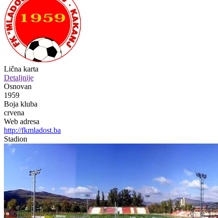
Lična karta
Detaljnije
Osnovan
1959
Boja kluba
crvena
Web adresa
http://fkmladost.ba
Stadion