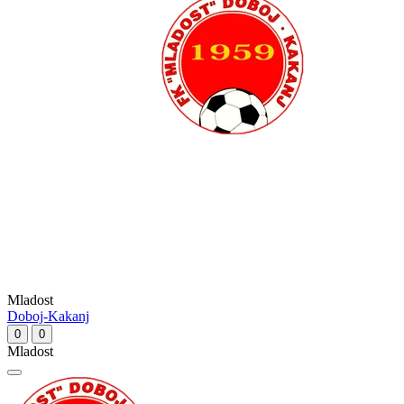
Mladost
Doboj-Kakanj
0
0
Mladost