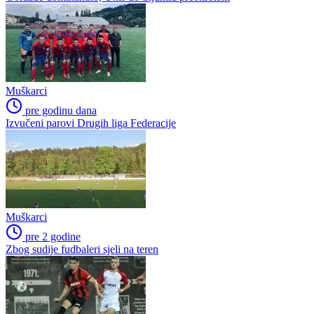
Muškarci
pre godinu dana
Izvučeni parovi Drugih liga Federacije
Muškarci
pre 2 godine
Zbog sudije fudbaleri sjeli na teren