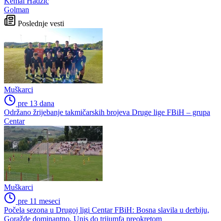
Kemal Hadžić
Golman
Poslednje vesti
Muškarci
pre 13 dana
Održano žrijebanje takmičarskih brojeva Druge lige FBiH – grupa
Centar
Muškarci
pre 11 meseci
Počela sezona u Drugoj ligi Centar FBiH: Bosna slavila u derbiju,
Goražde dominantno, Unis do trijumfa preokretom