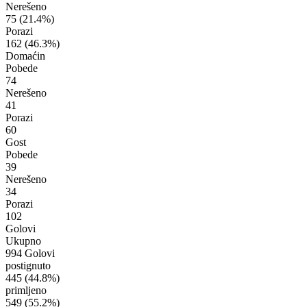
Nerešeno
75
(21.4%)
Porazi
162
(46.3%)
Domaćin
Pobede
74
Nerešeno
41
Porazi
60
Gost
Pobede
39
Nerešeno
34
Porazi
102
Golovi
Ukupno
994 Golovi
postignuto
445
(44.8%)
primljeno
549
(55.2%)