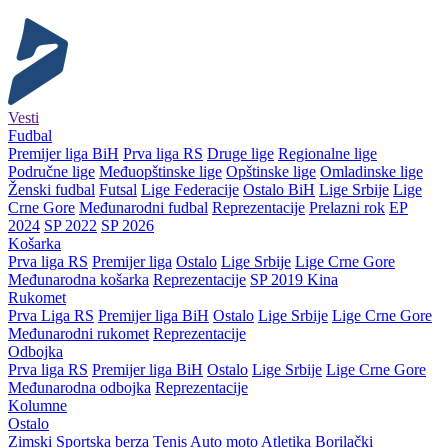
Vesti
Fudbal
Premijer liga BiH
Prva liga RS
Druge lige
Regionalne lige
Područne lige
Međuopštinske lige
Opštinske lige
Omladinske lige
Ženski fudbal
Futsal
Lige Federacije
Ostalo BiH
Lige Srbije
Lige
Crne Gore
Međunarodni fudbal
Reprezentacije
Prelazni rok
EP
2024
SP 2022
SP 2026
Košarka
Prva liga RS
Premijer liga
Ostalo
Lige Srbije
Lige Crne Gore
Međunarodna košarka
Reprezentacije
SP 2019 Kina
Rukomet
Prva Liga RS
Premijer liga BiH
Ostalo
Lige Srbije
Lige Crne Gore
Međunarodni rukomet
Reprezentacije
Odbojka
Prva liga RS
Premijer liga BiH
Ostalo
Lige Srbije
Lige Crne Gore
Međunarodna odbojka
Reprezentacije
Kolumne
Ostalo
Zimski
Sportska berza
Tenis
Auto moto
Atletika
Borilački