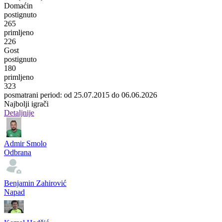
Domaćin
postignuto
265
primljeno
226
Gost
postignuto
180
primljeno
323
posmatrani period: od 25.07.2015 do 06.06.2026
Najbolji igrači
Detaljnije
Admir Smolo
Odbrana
Benjamin Zahirović
Napad