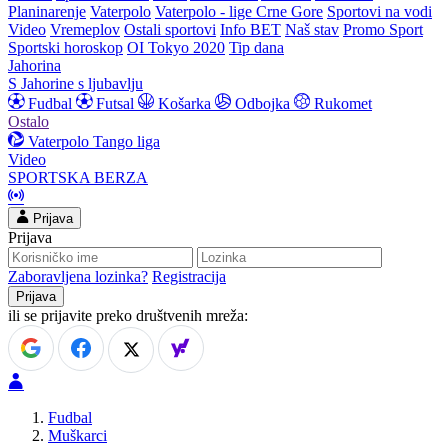
Planinarenje
Vaterpolo
Vaterpolo - lige Crne Gore
Sportovi na vodi
Video
Vremeplov
Ostali sportovi
Info BET
Naš stav
Promo Sport
Sportski horoskop
OI Tokyo 2020
Tip dana
Jahorina
S Jahorine s ljubavlju
Fudbal
Futsal
Košarka
Odbojka
Rukomet
Ostalo
Vaterpolo
Tango liga
Video
SPORTSKA BERZA
Prijava
Prijava
Zaboravljena lozinka?
Registracija
ili se prijavite preko društvenih mreža:
Fudbal
Muškarci