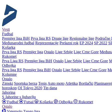
Vesti
Fudbal
Premijer liga BiH
Prva liga RS
Druge lige
Regionalne lige
Područne l
Međunarodni fudbal
Reprezentacije
Prelazni rok
EP 2024
SP 2022
S
Košarka
Prva liga RS
Premijer liga
Ostalo
Lige Srbije
Lige Crne Gore
Međuna
Rukomet
Prva Liga RS
Premijer liga BiH
Ostalo
Lige Srbije
Lige Crne Gore
M
Odbojka
Prva liga RS
Premijer liga BiH
Ostalo
Lige Srbije
Lige Crne Gore
Me
Kolumne
Ostalo
Zimski
Sportska berza
Tenis
Auto moto
Atletika
Borilački
Planinaren
horoskop
OI Tokyo 2020
Tip dana
Jahorina
S Jahorine s ljubavlju
Fudbal
Futsal
Košarka
Odbojka
Rukomet
Ostalo
Vaterpolo
Tango liga