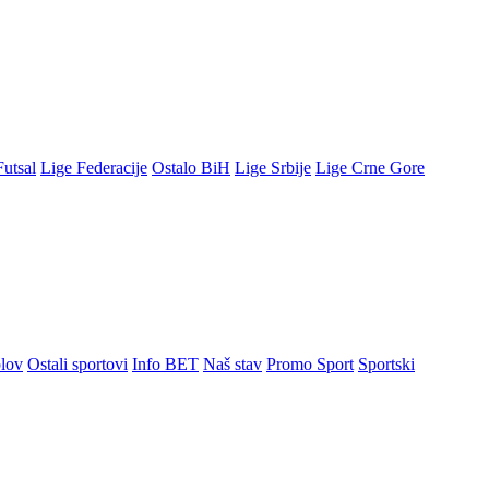
Futsal
Lige Federacije
Ostalo BiH
Lige Srbije
Lige Crne Gore
lov
Ostali sportovi
Info BET
Naš stav
Promo Sport
Sportski