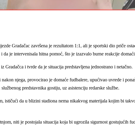
de Gradačac završena je rezultatom 1:1, ali je sportski dio priče osta
 da je intervenisala hitna pomoć, što je izazvalo burne reakcije domaći
 Gradačca i tvrde da je situacija predstavljena jednostrano i netačno.
 nakon njega, provocirao je domaće fudbalere, upućivao uvrede i pon
službenog predstavnika gostiju, uz asistenciju redarske službe.
stičući da u blizini stadiona nema nikakvog materijala kojim bi takvo
tnjom, niti je postojala situacija koja bi ugrozila sigurnost gostujućih