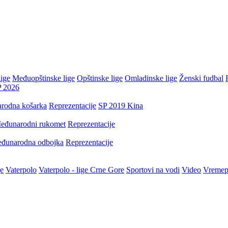
ige
Međuopštinske lige
Opštinske lige
Omladinske lige
Ženski fudbal
P 2026
rodna košarka
Reprezentacije
SP 2019 Kina
eđunarodni rukomet
Reprezentacije
đunarodna odbojka
Reprezentacije
je
Vaterpolo
Vaterpolo - lige Crne Gore
Sportovi na vodi
Video
Vremep