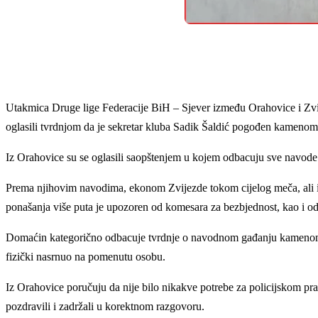
Utakmica Druge lige Federacije BiH – Sjever između Orahovice i Zvijez
oglasili tvrdnjom da je sekretar kluba Sadik Šaldić pogođen kamenom i
Iz Orahovice su se oglasili saopštenjem u kojem odbacuju sve navode iz
Prema njihovim navodima, ekonom Zvijezde tokom cijelog meča, ali i
ponašanja više puta je upozoren od komesara za bezbjednost, kao i od 
Domaćin kategorično odbacuje tvrdnje o navodnom gađanju kamenom, i
fizički nasrnuo na pomenutu osobu.
Iz Orahovice poručuju da nije bilo nikakve potrebe za policijskom pra
pozdravili i zadržali u korektnom razgovoru.