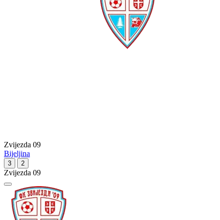
Zvijezda 09
Bijeljina
3
2
Zvijezda 09