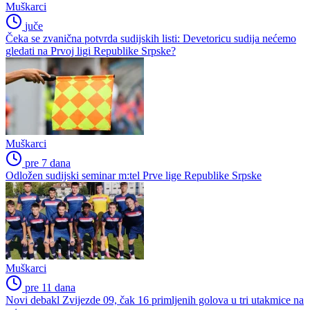
Muškarci
juče
Čeka se zvanična potvrda sudijskih listi: Devetoricu sudija nećemo
gledati na Prvoj ligi Republike Srpske?
Muškarci
pre 7 dana
Odložen sudijski seminar m:tel Prve lige Republike Srpske
Muškarci
pre 11 dana
Novi debakl Zvijezde 09, čak 16 primljenih golova u tri utakmice na