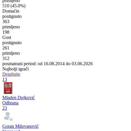
primljeno
510
(45.0%)
Domaćin
postignuto
363
primljeno
198
Gost
postignuto
261
primljeno
312
posmatrani period: od 16.08.2014 do 03.06.2026
Najbolji igrači
Detaljnije
13
Mladen Dujković
Odbrana
23
Goran Milovanović