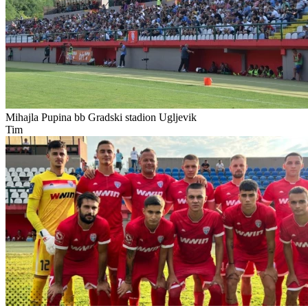
Mihajla Pupina bb
Gradski stadion Ugljevik
Tim