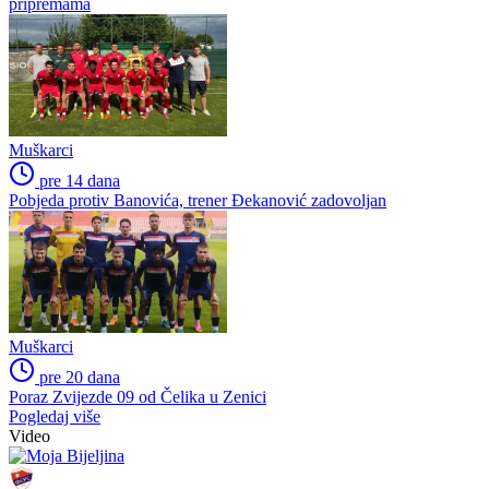
pripremama
Muškarci
pre 14 dana
Pobjeda protiv Banovića, trener Đekanović zadovoljan
Muškarci
pre 20 dana
Poraz Zvijezde 09 od Čelika u Zenici
Pogledaj više
Video