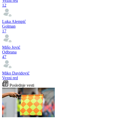
Vezni red
12
Luka Alempić
Golman
17
Mišo Jović
Odbrana
47
Miko Davidović
Vezni red
Poslednje vesti