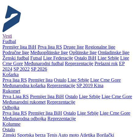
Vesti
Fudbal
Premijer liga BiH
Prva liga RS
Druge lige
Regionalne lige
Područne lige
Međuopštinske lige
Opštinske lige
Omladinske lige
Ženski fudbal
Futsal
Lige Federacije
Ostalo BiH
Lige Srbije
Lige
Crne Gore
Međunarodni fudbal
Reprezentacije
Prelazni rok
EP
2024
SP 2022
SP 2026
Košarka
Prva liga RS
Premijer liga
Ostalo
Lige Srbije
Lige Crne Gore
Međunarodna košarka
Reprezentacije
SP 2019 Kina
Rukomet
Prva Liga RS
Premijer liga BiH
Ostalo
Lige Srbije
Lige Crne Gore
Međunarodni rukomet
Reprezentacije
Odbojka
Prva liga RS
Premijer liga BiH
Ostalo
Lige Srbije
Lige Crne Gore
Međunarodna odbojka
Reprezentacije
Kolumne
Ostalo
Zimski
Sportska berza
Tenis
Auto moto
Atletika
Borilački