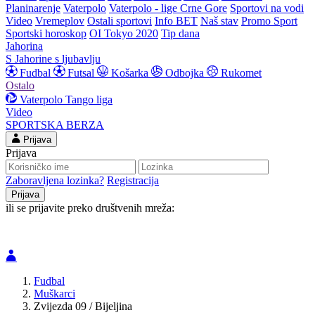
Planinarenje
Vaterpolo
Vaterpolo - lige Crne Gore
Sportovi na vodi
Video
Vremeplov
Ostali sportovi
Info BET
Naš stav
Promo Sport
Sportski horoskop
OI Tokyo 2020
Tip dana
Jahorina
S Jahorine s ljubavlju
Fudbal
Futsal
Košarka
Odbojka
Rukomet
Ostalo
Vaterpolo
Tango liga
Video
SPORTSKA BERZA
Prijava
Prijava
Zaboravljena lozinka?
Registracija
ili se prijavite preko društvenih mreža:
Fudbal
Muškarci
Zvijezda 09 / Bijeljina