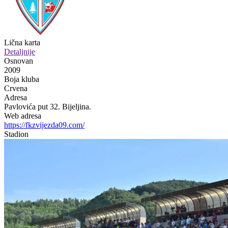
Lična karta
Detaljnije
Osnovan
2009
Boja kluba
Crvena
Adresa
Pavlovića put 32. Bijeljina.
Web adresa
https://fkzvijezda09.com/
Stadion