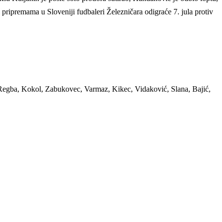
 pripremama u Sloveniji fudbaleri Železničara odigraće 7. jula protiv
 Regba, Kokol, Zabukovec, Varmaz, Kikec, Vidaković, Slana, Bajić,