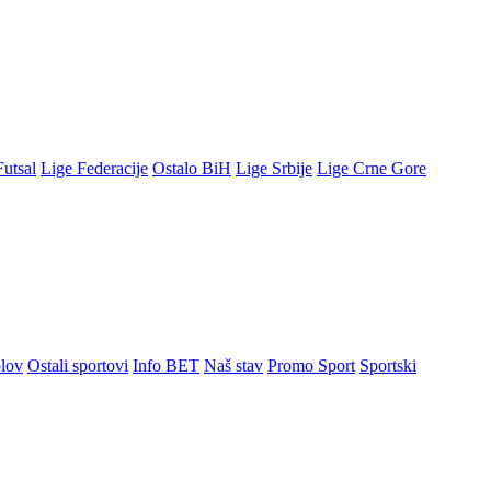
Futsal
Lige Federacije
Ostalo BiH
Lige Srbije
Lige Crne Gore
lov
Ostali sportovi
Info BET
Naš stav
Promo Sport
Sportski