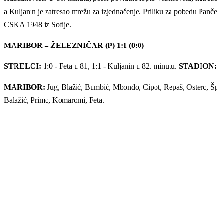
a Kuljanin je zatresao mrežu za izjednačenje. Priliku za pobedu Pančev
CSKA 1948 iz Sofije.
MARIBOR – ŽELEZNIČAR (P) 1:1 (0:0)
STRELCI:
1:0 - Feta u 81, 1:1 - Kuljanin u 82. minutu.
STADION:
MARIBOR:
Jug, Blažić, Bumbić, Mbondo, Cipot, Repaš, Osterc, Špa
Balažić, Primc, Komaromi, Feta.