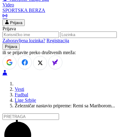
Video
SPORTSKA BERZA
Prijava
Prijava
Zaboravljena lozinka?
Registracija
ili se prijavite preko društvenih mreža:
Vesti
Fudbal
Lige Srbije
Železničar nastavio pripreme: Remi sa Mariborom...