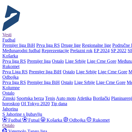
Vesti
Fudbal
Premijer liga BiH
Prva liga RS
Druge lige
Regionalne lige
Područne l
Međunarodni fudbal
Reprezentacije
Prelazni rok
EP 2024
SP 2022
S
Košarka
Prva liga RS
Premijer liga
Ostalo
Lige Srbije
Lige Crne Gore
Međuna
Rukomet
Prva Liga RS
Premijer liga BiH
Ostalo
Lige Srbije
Lige Crne Gore
M
Odbojka
Prva liga RS
Premijer liga BiH
Ostalo
Lige Srbije
Lige Crne Gore
Me
Kolumne
Ostalo
Zimski
Sportska berza
Tenis
Auto moto
Atletika
Borilački
Planinaren
horoskop
OI Tokyo 2020
Tip dana
Jahorina
S Jahorine s ljubavlju
Fudbal
Futsal
Košarka
Odbojka
Rukomet
Ostalo
Vaterpolo
Tango liga