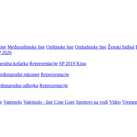
ige
Međuopštinske lige
Opštinske lige
Omladinske lige
Ženski fudbal
P 2026
rodna košarka
Reprezentacije
SP 2019 Kina
eđunarodni rukomet
Reprezentacije
đunarodna odbojka
Reprezentacije
je
Vaterpolo
Vaterpolo - lige Crne Gore
Sportovi na vodi
Video
Vremep