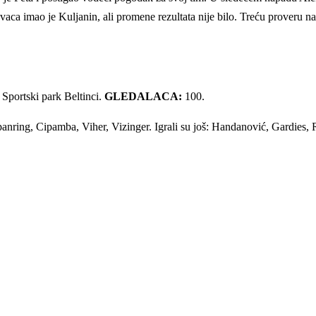
aca imao je Kuljanin, ali promene rezultata nije bilo. Treću proveru na
Sportski park Beltinci.
GLEDALACA:
100.
nring, Cipamba, Viher, Vizinger. Igrali su još: Handanović, Gardies,