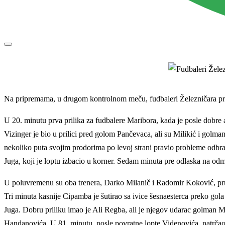
Na pripremama, u drugom kontrolnom meču, fudbaleri Železničara prot
U 20. minutu prva prilika za fudbalere Maribora, kada je posle dobre 
Vizinger je bio u prilici pred golom Pančevaca, ali su Milikić i golm
nekoliko puta svojim prodorima po levoj strani pravio probleme odbr
Juga, koji je loptu izbacio u korner. Sedam minuta pre odlaska na odm
U poluvremenu su oba trenera, Darko Milanič i Radomir Koković, pruži
Tri minuta kasnije Cipamba je šutirao sa ivice šesnaesterca preko gola
Juga. Dobru priliku imao je Ali Regba, ali je njegov udarac golman M
Handanovića. U 81. minutu, posle povratne lopte Videnovića, natrčao 