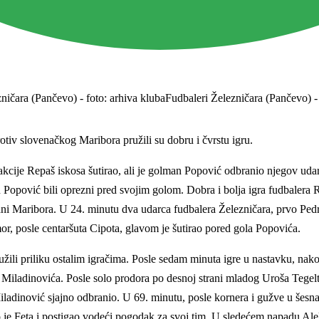
Fudbaleri Železničara (Pančevo) - 
iv slovenačkog Maribora pružili su dobru i čvrstu igru.
akcije Repaš iskosa šutirao, ali je golman Popović odbranio njegov uda
an Popović bili oprezni pred svojim golom. Dobra i bolja igra fudbalera
ani Maribora. U 24. minutu dva udarca fudbalera Železničara, prvo Ped
or, posle centaršuta Cipota, glavom je šutirao pored gola Popovića.
li priliku ostalim igračima. Posle sedam minuta igre u nastavku, nako
 Miladinovića. Posle solo prodora po desnoj strani mladog Uroša Tegeltij
iladinović sjajno odbranio. U 69. minutu, posle kornera i gužve u šesn
je Feta i postigao vodeći pogodak za svoj tim. U sledećem napadu Alek