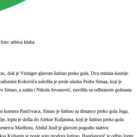
foto: arhiva kluba
rac, dok je Vizinger glavom šutirao preko gola. Dva minuta kasnije
 Radomira Kokovića usledila je posle ulaska Pedra Simaa, koji je
ro Simao, a zatim i Nikola Jovanović, završila su odbranom golmana
n kornera Pančevaca, Simao je šutirao sa distance preko gola Juga.
e, lopta je došla do Alekse Kuljanina, koji je šutirao preko gola
aestercu Maribora, Abdul Jusif je glavom pogodio stativu
sa Kuljanin je posle solo prodora šutirao, Handanović je odbio loptu,