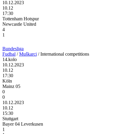
10.12.2023
10.12
17:30
Tottenham Hotspur
Newcastle United
4
1
Bundesliga
Fudbal
/
Muškarci
/
International competitions
14.kolo
10.12.2023
10.12
17:30
Köln
Mainz 05
0
0
10.12.2023
10.12
15:30
Stuttgart
Bayer 04 Leverkusen
1