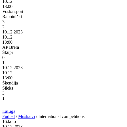
10.12
13:00
Voska sport
Rabotnički
3
2
10.12.2023
10.12
13:00
AP Brera
Škupi
0
1
10.12.2023
10.12
13:00
Škendija
Sileks
3
1
LaLiga
Fudbal
/
Muškarci
/
International competitions
16.kolo
10.12.2023