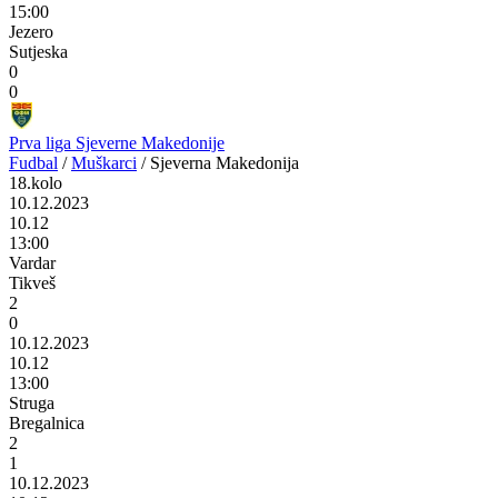
15:00
Jezero
Sutjeska
0
0
Prva liga Sjeverne Makedonije
Fudbal
/
Muškarci
/
Sjeverna Makedonija
18.kolo
10.12.2023
10.12
13:00
Vardar
Tikveš
2
0
10.12.2023
10.12
13:00
Struga
Bregalnica
2
1
10.12.2023