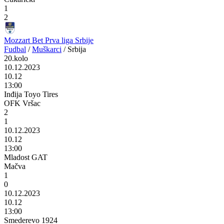
1
2
Mozzart Bet Prva liga Srbije
Fudbal
/
Muškarci
/
Srbija
20.kolo
10.12.2023
10.12
13:00
Inđija Toyo Tires
OFK Vršac
2
1
10.12.2023
10.12
13:00
Mladost GAT
Mačva
1
0
10.12.2023
10.12
13:00
Smederevo 1924