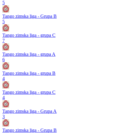
5
Tango zimska liga - Grupa B
5
Tango zimska liga - grupa C
7
Tango zimska liga - grupa A
6
Tango zimska liga - grupa B
4
Tango zimska liga - grupa C
4
Tango zimska liga - Grupa A
3
Tango zimska liga - Grupa B