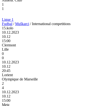
Athletic Club
1
1
Ligue 1
Fudbal
/
Muškarci
/
International competitions
15.kolo
10.12.2023
10.12
15:00
Clermont
Lille
0
0
10.12.2023
10.12
20:45
Lorient
Olympique de Marseille
2
4
10.12.2023
10.12
15:00
Metz