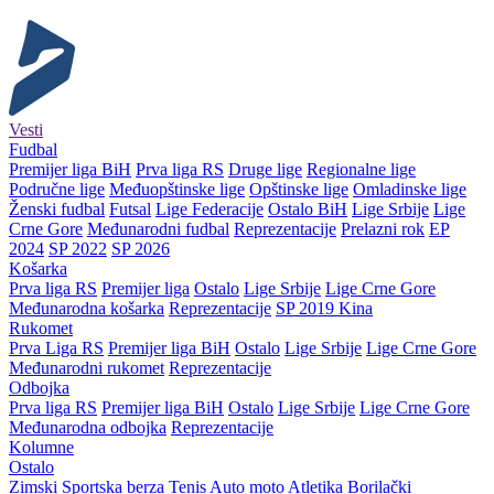
Vesti
Fudbal
Premijer liga BiH
Prva liga RS
Druge lige
Regionalne lige
Područne lige
Međuopštinske lige
Opštinske lige
Omladinske lige
Ženski fudbal
Futsal
Lige Federacije
Ostalo BiH
Lige Srbije
Lige
Crne Gore
Međunarodni fudbal
Reprezentacije
Prelazni rok
EP
2024
SP 2022
SP 2026
Košarka
Prva liga RS
Premijer liga
Ostalo
Lige Srbije
Lige Crne Gore
Međunarodna košarka
Reprezentacije
SP 2019 Kina
Rukomet
Prva Liga RS
Premijer liga BiH
Ostalo
Lige Srbije
Lige Crne Gore
Međunarodni rukomet
Reprezentacije
Odbojka
Prva liga RS
Premijer liga BiH
Ostalo
Lige Srbije
Lige Crne Gore
Međunarodna odbojka
Reprezentacije
Kolumne
Ostalo
Zimski
Sportska berza
Tenis
Auto moto
Atletika
Borilački