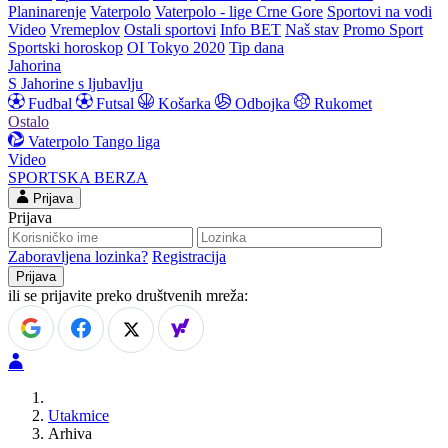
Planinarenje
Vaterpolo
Vaterpolo - lige Crne Gore
Sportovi na vodi
Video
Vremeplov
Ostali sportovi
Info BET
Naš stav
Promo Sport
Sportski horoskop
OI Tokyo 2020
Tip dana
Jahorina
S Jahorine s ljubavlju
Fudbal
Futsal
Košarka
Odbojka
Rukomet
Ostalo
Vaterpolo
Tango liga
Video
SPORTSKA BERZA
Prijava
Prijava
Zaboravljena lozinka?
Registracija
ili se prijavite preko društvenih mreža:
Utakmice
Arhiva