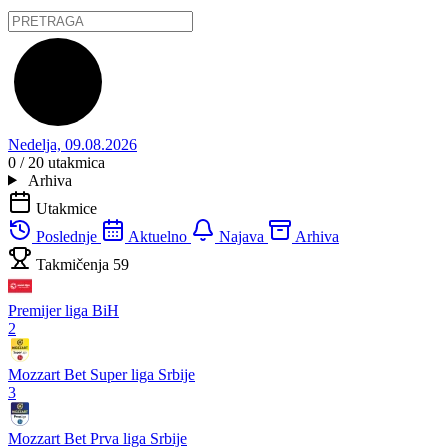
Nedelja, 09.08.2026
0 / 20
utakmica
Arhiva
Utakmice
Poslednje
Aktuelno
Najava
Arhiva
Takmičenja
59
Premijer liga BiH
2
Mozzart Bet Super liga Srbije
3
Mozzart Bet Prva liga Srbije