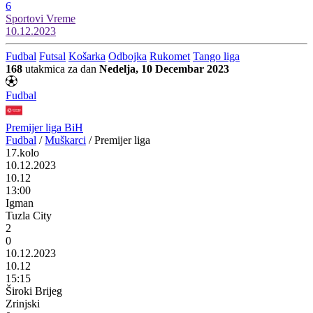
6
Sportovi
Vreme
10.12.2023
Fudbal
Futsal
Košarka
Odbojka
Rukomet
Tango liga
168
utakmica za dan
Nedelja, 10 Decembar 2023
Fudbal
Premijer liga BiH
Fudbal
/
Muškarci
/
Premijer liga
17.kolo
10.12.2023
10.12
13:00
Igman
Tuzla City
2
0
10.12.2023
10.12
15:15
Široki Brijeg
Zrinjski