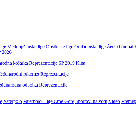
ige
Međuopštinske lige
Opštinske lige
Omladinske lige
Ženski fudbal
P 2026
rodna košarka
Reprezentacije
SP 2019 Kina
eđunarodni rukomet
Reprezentacije
đunarodna odbojka
Reprezentacije
je
Vaterpolo
Vaterpolo - lige Crne Gore
Sportovi na vodi
Video
Vremep