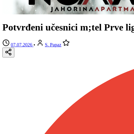
Potvrđeni učesnici m;tel Prve l
07.07.2026
•
S. Papaz