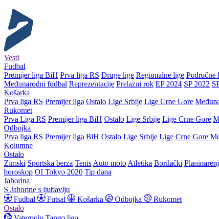
Vesti
Fudbal
Premijer liga BiH
Prva liga RS
Druge lige
Regionalne lige
Područne l
Međunarodni fudbal
Reprezentacije
Prelazni rok
EP 2024
SP 2022
S
Košarka
Prva liga RS
Premijer liga
Ostalo
Lige Srbije
Lige Crne Gore
Međuna
Rukomet
Prva Liga RS
Premijer liga BiH
Ostalo
Lige Srbije
Lige Crne Gore
M
Odbojka
Prva liga RS
Premijer liga BiH
Ostalo
Lige Srbije
Lige Crne Gore
Me
Kolumne
Ostalo
Zimski
Sportska berza
Tenis
Auto moto
Atletika
Borilački
Planinaren
horoskop
OI Tokyo 2020
Tip dana
Jahorina
S Jahorine s ljubavlju
Fudbal
Futsal
Košarka
Odbojka
Rukomet
Ostalo
Vaterpolo
Tango liga