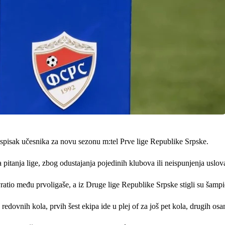
spisak učesnika za novu sezonu m:tel Prve lige Republike Srpske.
 pitanja lige, zbog odustajanja pojedinih klubova ili neispunjenja uslova
 vratio među prvoligaše, a iz Druge lige Republike Srpske stigli su šam
redovnih kola, prvih šest ekipa ide u plej of za još pet kola, drugih osa