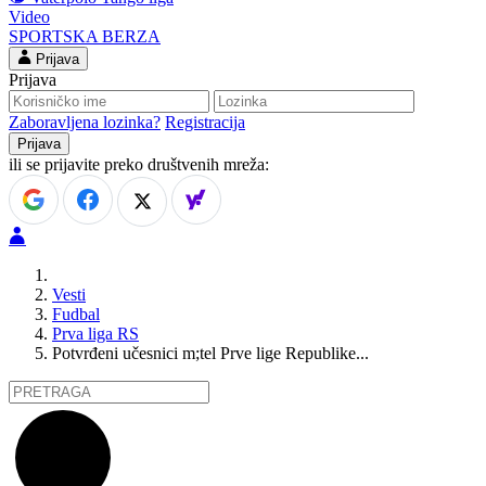
Video
SPORTSKA BERZA
Prijava
Prijava
Zaboravljena lozinka?
Registracija
ili se prijavite preko društvenih mreža:
Vesti
Fudbal
Prva liga RS
Potvrđeni učesnici m;tel Prve lige Republike...