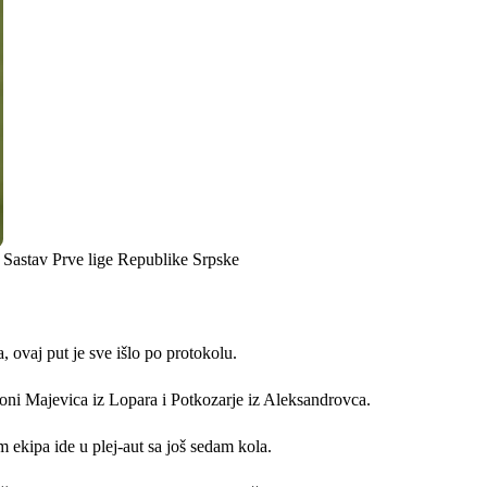
Sastav Prve lige Republike Srpske
, ovaj put je sve išlo po protokolu.
pioni Majevica iz Lopara i Potkozarje iz Aleksandrovca.
m ekipa ide u plej-aut sa još sedam kola.