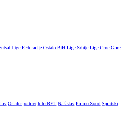
Futsal
Lige Federacije
Ostalo BiH
Lige Srbije
Lige Crne Gore
lov
Ostali sportovi
Info BET
Naš stav
Promo Sport
Sportski