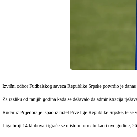
Izvršni odbor Fudbalskog saveza Republike Srpske potvrdio je danas 
Za razliku od ranijih godina kada se dešavalo da administracija rješava
Rudar iz Prijedora je ispao iz m:tel Prve lige Republike Srpske, te se
Liga broji 14 klubova i igraće se u istom formatu kao i ove godine, 26 