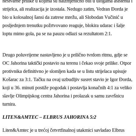
nestvarne prilike u kojima su naizmjenično bili u ulogama asistenta i
strijelca, ali realizacija je izostala. Nedugo zatim, Vedran Đorda je
bio u kolosalnoj šansi da zatrese mrežu, ali Slobodan Vučinić u
posljednjem trenutku požrtvovano reaguje, blokira udarac i šalje
loptu mimo gola, pa se na pauzu odlazi sa rezultatom 2:1.
Drugo poluvrijeme nastavljeno je u prilično tvrdom ritmu, gdje se
OC Jahorina taktički postavio na terenu i čekao svoje prilike. Otpor
protivnika definitivno je slomljen kada se u listu strijelaca upisuje
Košarac za 3:1. Tačku na ovaj uzbudljiv susret stavio je Igor Đorda,
koji u 36. minuti postiže pogodak i postavlja konačnih 4:1 za veliko
slavlje Olimpijskog centra Jahorina i prolazak u samu završnicu
turnira.
LITEN&AMTEC – ELBRUS JAHORINA 5:2
Liten&Amtec je u trećoj četvrtfinalnoj utakmici savladao Elbrus