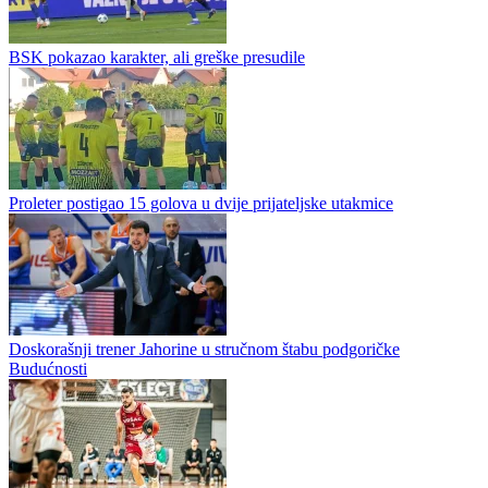
Virtus Zagreb
Košarkaški klub Cedevita Junior od jeseni će nastupati pod novim
imenom – Virtus Zagreb. Odluka o rebrendingu potvrđena je u
petak, uz poruku da novo ime treba da...
Srbija nadigrala Rusiju posle pet setova!
BSK pokazao karakter, ali greške presudile