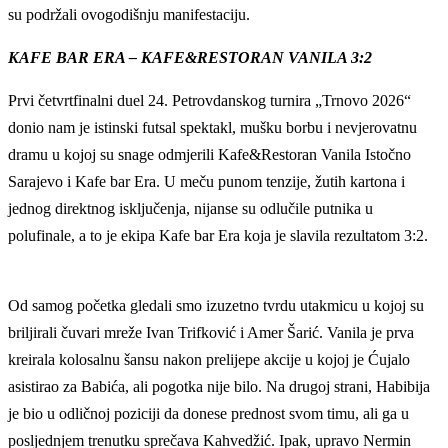
su podržali ovogodišnju manifestaciju.
KAFE BAR ERA – KAFE&RESTORAN VANILA 3:2
Prvi četvrtfinalni duel 24. Petrovdanskog turnira „Trnovo 2026“
donio nam je istinski futsal spektakl, mušku borbu i nevjerovatnu
dramu u kojoj su snage odmjerili Kafe&Restoran Vanila Istočno
Sarajevo i Kafe bar Era. U meču punom tenzije, žutih kartona i
jednog direktnog isključenja, nijanse su odlučile putnika u
polufinale, a to je ekipa Kafe bar Era koja je slavila rezultatom 3:2.
Od samog početka gledali smo izuzetno tvrdu utakmicu u kojoj su
briljirali čuvari mreže Ivan Trifković i Amer Šarić. Vanila je prva
kreirala kolosalnu šansu nakon prelijepe akcije u kojoj je Ćujalo
asistirao za Babića, ali pogotka nije bilo. Na drugoj strani, Habibija
je bio u odličnoj poziciji da donese prednost svom timu, ali ga u
posljednjem trenutku sprečava Kahvedžić. Ipak, upravo Nermin