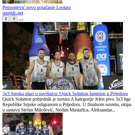
Proleter postigao 15 golova u dvije prijateljske utakmice
Doskorašnji trener Jahorine u stručnom štabu podgoričke
Budućnosti
Petronijević novo pojačanje Leotara
sportdc.net
0
0