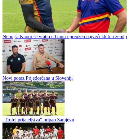
Fudbal / Ostalo BiH
Nebojša Kapor se vratio u Ganu i preuzeo najveći klub u zemlji