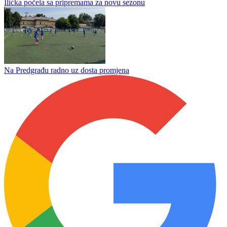
Žunić ugostio zlatne iz Minhena
Danilo Palalić spasio dijete utapanja u Sani
Ilićka počela sa pripremama za novu sezonu
Na Predgrađu radno uz dosta promjena