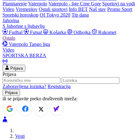
Planinarenje
Vaterpolo
Vaterpolo - lige Crne Gore
Sportovi na vodi
Video
Vremeplov
Ostali sportovi
Info BET
Naš stav
Promo Sport
Sportski horoskop
OI Tokyo 2020
Tip dana
Jahorina
S Jahorine s ljubavlju
Fudbal
Futsal
Košarka
Odbojka
Rukomet
Ostalo
Vaterpolo
Tango liga
Video
SPORTSKA BERZA
Prijava
Prijava
Zaboravljena lozinka?
Registracija
ili se prijavite preko društvenih mreža:
Vesti