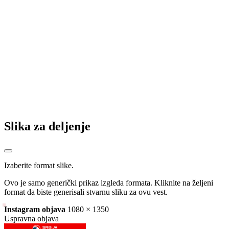
Sarajevo i Universitatea u finalu Turnira prijateljstva u Foči