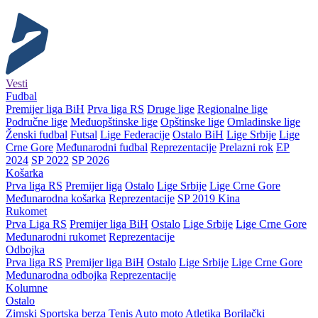
Vesti
Fudbal
Premijer liga BiH
Prva liga RS
Druge lige
Regionalne lige
Područne lige
Međuopštinske lige
Opštinske lige
Omladinske lige
Ženski fudbal
Futsal
Lige Federacije
Ostalo BiH
Lige Srbije
Lige
Crne Gore
Međunarodni fudbal
Reprezentacije
Prelazni rok
EP
2024
SP 2022
SP 2026
Košarka
Prva liga RS
Premijer liga
Ostalo
Lige Srbije
Lige Crne Gore
Međunarodna košarka
Reprezentacije
SP 2019 Kina
Rukomet
Prva Liga RS
Premijer liga BiH
Ostalo
Lige Srbije
Lige Crne Gore
Međunarodni rukomet
Reprezentacije
Odbojka
Prva liga RS
Premijer liga BiH
Ostalo
Lige Srbije
Lige Crne Gore
Međunarodna odbojka
Reprezentacije
Kolumne
Ostalo
Zimski
Sportska berza
Tenis
Auto moto
Atletika
Borilački