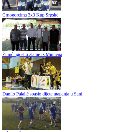
3x3 Srpska ulazi u završnicu: Quick Solution šampion u Prijedoru
Quick Solution pobjednik je turnira A kategorije Jelen pivo 3x3 lige
Republike Srpske odigranom u Prijedoru. U finalnom susretu, ekipa
u sastavu Stefan Milošević, Nedim Mustafica, Aleksandar...
Crnogorcima 3x3 Kup Srpske