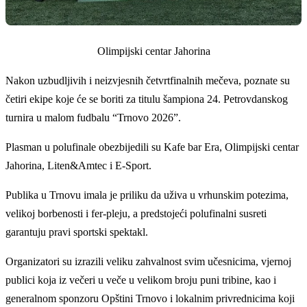
Olimpijski centar Jahorina
Nakon uzbudljivih i neizvjesnih četvrtfinalnih mečeva, poznate su
četiri ekipe koje će se boriti za titulu šampiona 24. Petrovdanskog
turnira u malom fudbalu “Trnovo 2026”.
Plasman u polufinale obezbijedili su Kafe bar Era, Olimpijski centar
Jahorina, Liten&Amtec i E-Sport.
Publika u Trnovu imala je priliku da uživa u vrhunskim potezima,
velikoj borbenosti i fer-pleju, a predstojeći polufinalni susreti
garantuju pravi sportski spektakl.
Organizatori su izrazili veliku zahvalnost svim učesnicima, vjernoj
publici koja iz večeri u veče u velikom broju puni tribine, kao i
generalnom sponzoru Opštini Trnovo i lokalnim privrednicima koji