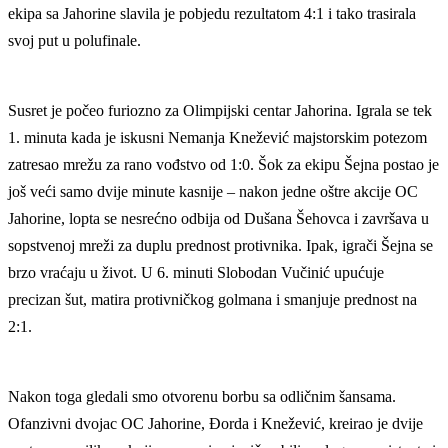
ekipa sa Jahorine slavila je pobjedu rezultatom 4:1 i tako trasirala
svoj put u polufinale.
Susret je počeo furiozno za Olimpijski centar Jahorina. Igrala se tek
1. minuta kada je iskusni Nemanja Knežević majstorskim potezom
zatresao mrežu za rano vođstvo od 1:0. Šok za ekipu Šejna postao je
još veći samo dvije minute kasnije – nakon jedne oštre akcije OC
Jahorine, lopta se nesrećno odbija od Dušana Šehovca i završava u
sopstvenoj mreži za duplu prednost protivnika. Ipak, igrači Šejna se
brzo vraćaju u život. U 6. minuti Slobodan Vučinić upućuje
precizan šut, matira protivničkog golmana i smanjuje prednost na
2:1.
Nakon toga gledali smo otvorenu borbu sa odličnim šansama.
Ofanzivni dvojac OC Jahorine, Đorda i Knežević, kreirao je dvije