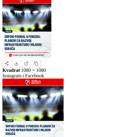
Slika za deljenje
Izaberite format slike.
Ovo je samo generički prikaz izgleda formata. Kliknite na željeni
format da biste generisali stvarnu sliku za ovu vest.
Instagram objava
1080 × 1350
Uspravna objava