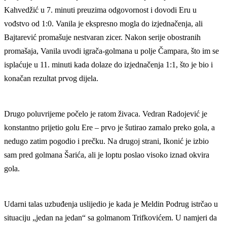
Kahvedžić u 7. minuti preuzima odgovornost i dovodi Eru u
vođstvo od 1:0. Vanila je ekspresno mogla do izjednačenja, ali
Bajtarević promašuje nestvaran zicer. Nakon serije obostranih
promašaja, Vanila uvodi igrača-golmana u polje Čampara, što im se
isplaćuje u 11. minuti kada dolaze do izjednačenja 1:1, što je bio i
konačan rezultat prvog dijela.
Drugo poluvrijeme počelo je ratom živaca. Vedran Radojević je
konstantno prijetio golu Ere – prvo je šutirao zamalo preko gola, a
nedugo zatim pogodio i prečku. Na drugoj strani, Ikonić je izbio
sam pred golmana Šarića, ali je loptu poslao visoko iznad okvira
gola.
Udarni talas uzbuđenja uslijedio je kada je Meldin Podrug istrčao u
situaciju „jedan na jedan“ sa golmanom Trifkovićem. U namjeri da