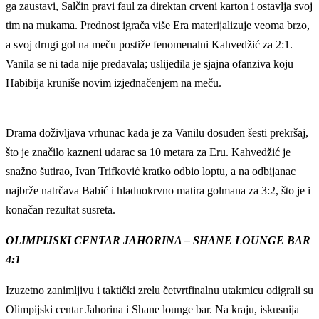
ga zaustavi, Salčin pravi faul za direktan crveni karton i ostavlja svoj
tim na mukama. Prednost igrača više Era materijalizuje veoma brzo,
a svoj drugi gol na meču postiže fenomenalni Kahvedžić za 2:1.
Vanila se ni tada nije predavala; uslijedila je sjajna ofanziva koju
Habibija kruniše novim izjednačenjem na meču.
Drama doživljava vrhunac kada je za Vanilu dosuđen šesti prekršaj,
što je značilo kazneni udarac sa 10 metara za Eru. Kahvedžić je
snažno šutirao, Ivan Trifković kratko odbio loptu, a na odbijanac
najbrže natrčava Babić i hladnokrvno matira golmana za 3:2, što je i
konačan rezultat susreta.
OLIMPIJSKI CENTAR JAHORINA – SHANE LOUNGE BAR
4:1
Izuzetno zanimljivu i taktički zrelu četvrtfinalnu utakmicu odigrali su
Olimpijski centar Jahorina i Shane lounge bar. Na kraju, iskusnija