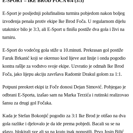
E-SPORT – IKE BROD FOČA 6:4 (3:3)
E-Sport je posljednji polufinalista turmira pobjedom nakon boljeg
izvođenja penala protiv ekipe Ike Brod Foča. U regularnom dijelu
utakmice bilo je 3:3, ali E-Sport u finišu postiže dva gola i živi na
turniru.
E-Sport do vodećeg gola stiže u 10.minuti. Prekrasan gol postiže
Faruk Brkanić koji se okrenuo kod lijeve aut linije i onda pogodio
kontra rašlje za vođstvo svoje ekipe. Uzvratio je odmah Ike Brod
Foča, jako lijepu akciju završava Radomir Drakul golom za 1:1.
Potpuni preokret ekipi iz Foče donosi Dejan Simović. Pobjegao je
odbrani E-Sporta, izašao sam na Marka Terzića i rutinski realizovao
šansu za drugi gol Fočaka.
Kada je Stefan Bokonjić pogodio za 3:1 Ike Brod je otišao na dva
gola razlike i djelovalo je da ide prema pobjedi. Bacali su se na
glavu, blokirali sve ali su na kraju ipak popustili. Prvo Josip Bilić