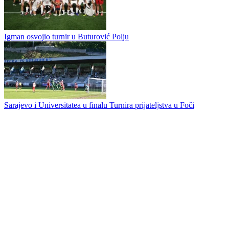
Novi poraz Prijedorčana u Sloveniji
„Trofej prijateljstva“ pripao Sarajevu
Igman osvojio turnir u Buturović Polju