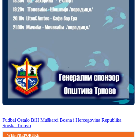
Fudbal
Ostalo BiH
Muškarci
Bosna i Hercegovina
Republika
Srpska
Trnovo
WEB PREPORUKE