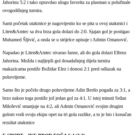
Jahorinu 5:2 i tako opravdao ulogu favorita za plasman u polufinale
ovogodišnjeg turnira.
Sami početak utakmice je nagovijestio ko se pita u ovoj utakmici i
Liten&Amtec sa dva brza gola dolazi do 2:0. Sjajan gol je postigao
Muhamed Šljivić, a onda se u strijelce upisuje i Admin Omanović.
Napadao je Liten&Amtec stvarao šanse, ali do gola dolazi Elbrus
Jahorina. Možda i najljepši gol dosadašnjeg dijela turnira
makazicama postiže Božidar Elez i donosi 2:1 pred odlazak na
poluvrijeme.
Samo što je počelo drugo poluvrijeme Adin Berilo pogađa za 3:1, a
brzo nakon toga postiže još jedan gol za 4:1. U istoj minuti Srđan
Milošević smanjuje na 4:2, ali Admin Omanović svojim drugim
golom vodi svoju ekipu opet na tri gola razlike, a to je bio i konačan
rezultat utakmice