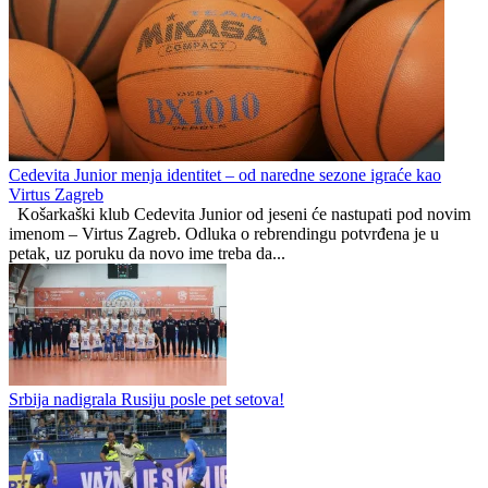
Novi kaos u američkom
Rođeni osigurali
sportu: NBA košarkaš želi
budućnost: Potpisao
igrati za žensku NBA ligu
talentirani Faris Dževahirić
Preporučuje ContentExchange
Republika Srpska
1
0
Cedevita Junior menja identitet – od naredne sezone igraće kao