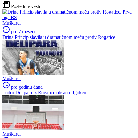
Poslednje vesti
Muškarci
pre 7 meseci
Drina Princip slavila u dramatičnom meču protiv Rogatice
Muškarci
pre godinu dana
Todor Delipara iz Rogatice otišao u Igokeu
Muškarci