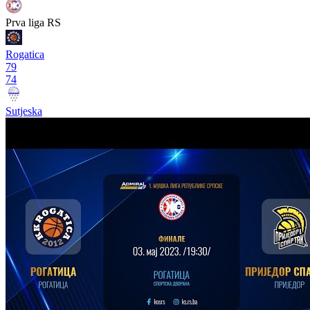
Prva liga RS
Rogatica
79
74
Sutjeska