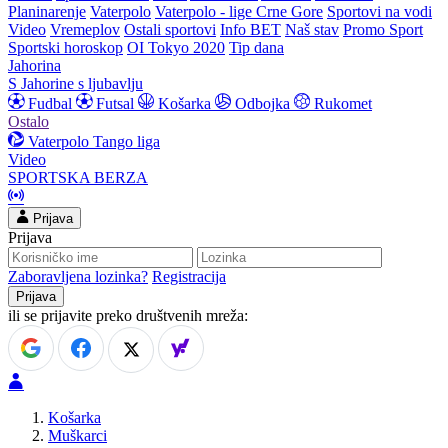
Planinarenje
Vaterpolo
Vaterpolo - lige Crne Gore
Sportovi na vodi
Video
Vremeplov
Ostali sportovi
Info BET
Naš stav
Promo Sport
Sportski horoskop
OI Tokyo 2020
Tip dana
Jahorina
S Jahorine s ljubavlju
Fudbal
Futsal
Košarka
Odbojka
Rukomet
Ostalo
Vaterpolo
Tango liga
Video
SPORTSKA BERZA
Prijava
Prijava
Zaboravljena lozinka?
Registracija
ili se prijavite preko društvenih mreža:
Košarka
Muškarci