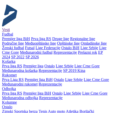
Vesti
Fudbal
Premijer liga BiH
Prva liga RS
Druge lige
Regionalne lige
Područne lige
Međuopštinske lige
Opštinske lige
Omladinske lige
Ženski fudbal
Futsal
Lige Federacije
Ostalo BiH
Lige Srbije
Lige
Crne Gore
Međunarodni fudbal
Reprezentacije
Prelazni rok
EP
2024
SP 2022
SP 2026
Košarka
Prva liga RS
Premijer liga
Ostalo
Lige Srbije
Lige Crne Gore
Međunarodna košarka
Reprezentacije
SP 2019 Kina
Rukomet
Prva Liga RS
Premijer liga BiH
Ostalo
Lige Srbije
Lige Crne Gore
Međunarodni rukomet
Reprezentacije
Odbojka
Prva liga RS
Premijer liga BiH
Ostalo
Lige Srbije
Lige Crne Gore
Međunarodna odbojka
Reprezentacije
Kolumne
Ostalo
Zimski
Sportska berza
Tenis
Auto moto
Atletika
Borilački