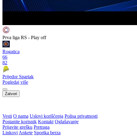
Prva liga RS - Play off
Rogatica
66
82
Prijedor Spartak
Pogledaj više
Zatvori
Vesti
O nama
Uslovi korišćenja
Polisa privatnosti
Postanite korisnik
Kontakt
Oglašavanje
Prijavite grešku
Pretraga
Linkovi
Ankete
Sportka berza