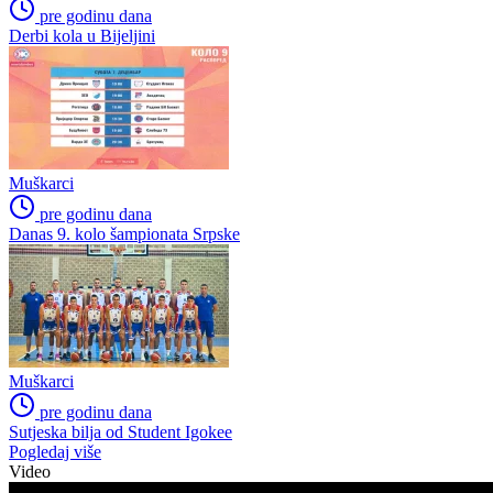
pre godinu dana
Derbi kola u Bijeljini
Muškarci
pre godinu dana
Danas 9. kolo šampionata Srpske
Muškarci
pre godinu dana
Sutjeska bilja od Student Igokee
Pogledaj više
Video