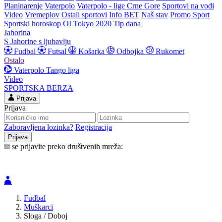
Planinarenje
Vaterpolo
Vaterpolo - lige Crne Gore
Sportovi na vodi
Video
Vremeplov
Ostali sportovi
Info BET
Naš stav
Promo Sport
Sportski horoskop
OI Tokyo 2020
Tip dana
Jahorina
S Jahorine s ljubavlju
Fudbal
Futsal
Košarka
Odbojka
Rukomet
Ostalo
Vaterpolo
Tango liga
Video
SPORTSKA BERZA
Prijava
Prijava
Zaboravljena lozinka?
Registracija
ili se prijavite preko društvenih mreža:
Fudbal
Muškarci
Sloga / Doboj