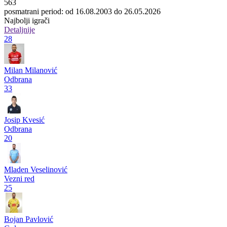
563
posmatrani period: od 16.08.2003 do 26.05.2026
Najbolji igrači
Detaljnije
28
Milan Milanović
Odbrana
33
Josip Kvesić
Odbrana
20
Mladen Veselinović
Vezni red
25
Bojan Pavlović