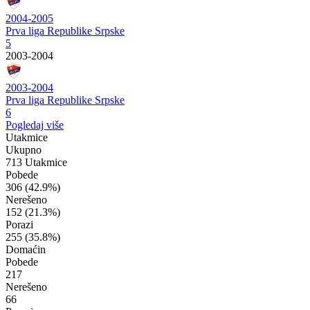
2004-2005
Prva liga Republike Srpske
5
2003-2004
2003-2004
Prva liga Republike Srpske
6
Pogledaj više
Utakmice
Ukupno
713 Utakmice
Pobede
306
(42.9%)
Nerešeno
152
(21.3%)
Porazi
255
(35.8%)
Domaćin
Pobede
217
Nerešeno
66