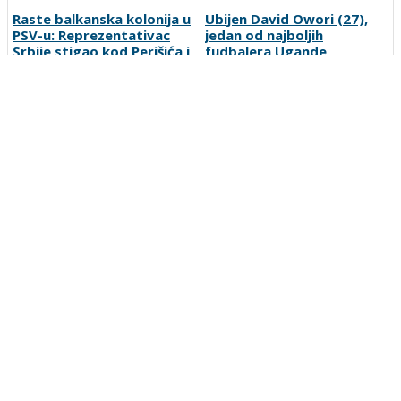
Raste balkanska kolonija u
Ubijen David Owori (27),
PSV-u: Reprezentativac
jedan od najboljih
Srbije stigao kod Perišića i
fudbalera Ugande
Bajraktarevića
Ćurdo se vratio među
Alajbegović izabrao broj na
Plemiće
dresu, nosila ga je ikona
Juventusa
Preporučuje ContentExchange
Vesti
O nama
Uslovi korišćenja
Polisa privatnosti
Postanite korisnik
Kontakt
Oglašavanje
Prijavite grešku
Pretraga
Linkovi
Ankete
Sportka berza
Copyright © 2007-2026 SportDC. Sva prava zadržana.
SportDC je deo
srbijasport.net
mreže