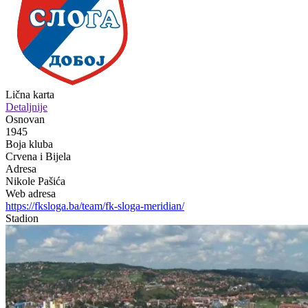
Lična karta
Detaljnije
Osnovan
1945
Boja kluba
Crvena i Bijela
Adresa
Nikole Pašića
Web adresa
https://fksloga.ba/team/fk-sloga-meridian/
Stadion