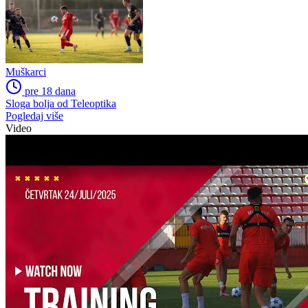
Muškarci
pre 18 dana
Sloga bolja od Teleoptika
Pogledaj više
Video