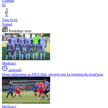
Golman
92
Toni Jović
Napad
Poslednje vesti
Muškarci
prekjuče
Sloga uklonjena sa FIFA liste, otvoren put za registraciju pojačanja
Muškarci