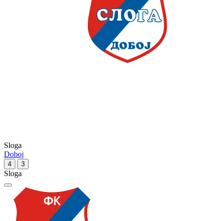
Sloga
Doboj
4
3
Sloga