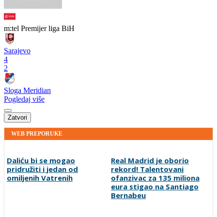
m:tel Premijer liga BiH
Sarajevo
4
2
Sloga Meridian
Pogledaj više
Zatvori
WEB PREPORUKE
Daliću bi se mogao
Real Madrid je oborio
pridružiti i jedan od
rekord! Talentovani
omiljenih Vatrenih
ofanzivac za 135 miliona
eura stigao na Santiago
Bernabeu