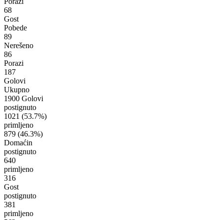
Porazi
68
Gost
Pobede
89
Nerešeno
86
Porazi
187
Golovi
Ukupno
1900 Golovi
postignuto
1021
(53.7%)
primljeno
879
(46.3%)
Domaćin
postignuto
640
primljeno
316
Gost
postignuto
381
primljeno