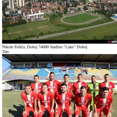
Nikole Pašića, Doboj 74000
Stadion "Luke" Doboj
Tim