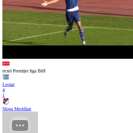
m:tel Premijer liga BiH
Leotar
4
1
Sloga Meridian