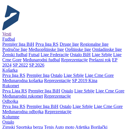
Vesti
Fudbal
Premijer liga BiH
Prva liga RS
Druge lige
Regionalne lige
Područne lige
Međuopštinske lige
Opštinske lige
Omladinske lige
Ženski fudbal
Futsal
Lige Federacije
Ostalo BiH
Lige Srbije
Lige
Crne Gore
Međunarodni fudbal
Reprezentacije
Prelazni rok
EP
2024
SP 2022
SP 2026
Košarka
Prva liga RS
Premijer liga
Ostalo
Lige Srbije
Lige Crne Gore
Međunarodna košarka
Reprezentacije
SP 2019 Kina
Rukomet
Prva Liga RS
Premijer liga BiH
Ostalo
Lige Srbije
Lige Crne Gore
Međunarodni rukomet
Reprezentacije
Odbojka
Prva liga RS
Premijer liga BiH
Ostalo
Lige Srbije
Lige Crne Gore
Međunarodna odbojka
Reprezentacije
Kolumne
Ostalo
Zimski
Sportska berza
Tenis
Auto moto
Atletika
Borilački