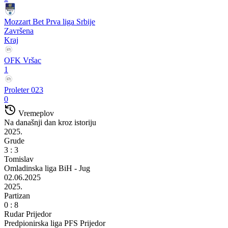
Mozzart Bet Prva liga Srbije
Završena
Kraj
OFK Vršac
1
Proleter 023
0
Vremeplov
Na današnji dan kroz istoriju
2025.
Grude
3 : 3
Tomislav
Omladinska liga BiH - Jug
02.06.2025
2025.
Partizan
0 : 8
Rudar Prijedor
Predpionirska liga PFS Prijedor