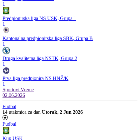
1
Predpionirska liga NS USK, Grupa 1
1
Kantonalna predpionirska liga SBK, Grupa B
1
Druga kvalitetna liga NSTK, Grupa 2
1
Prva liga predpionira NS HNŽ/K
1
Sportovi
Vreme
02.06.2026
Fudbal
14
utakmica za dan
Utorak, 2 Jun 2026
Fudbal
Kup USK