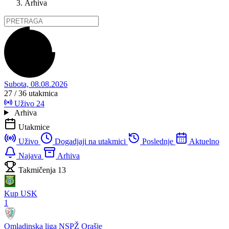
Arhiva
Subota, 08.08.2026
27 / 36
utakmica
Uživo
24
Arhiva
Utakmice
Uživo
Dogadjaji na utakmici
Poslednje
Aktuelno
Najava
Arhiva
Takmičenja
13
Kup USK
1
Omladinska liga NSPŽ Orašje