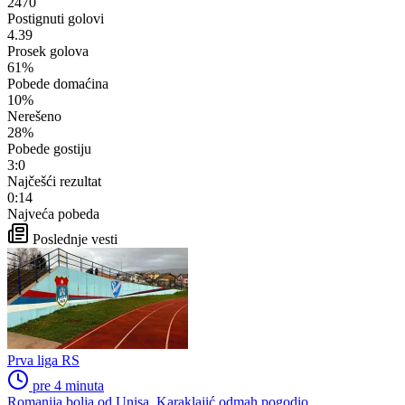
2470
Postignuti golovi
4.39
Prosek golova
61%
Pobede domaćina
10%
Nerešeno
28%
Pobede gostiju
3:0
Najčešći rezultat
0:14
Najveća pobeda
Poslednje vesti
Prva liga RS
pre 4 minuta
Romanija bolja od Unisa, Karaklajić odmah pogodio