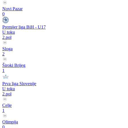
Novi Pazar
0
Premijer liga BiH - U17
U toku
2.pol
Sloga
2
Široki Brijeg
1
Prva liga Slovenije
U toku
2.pol
Celje
1
Olimpija
0