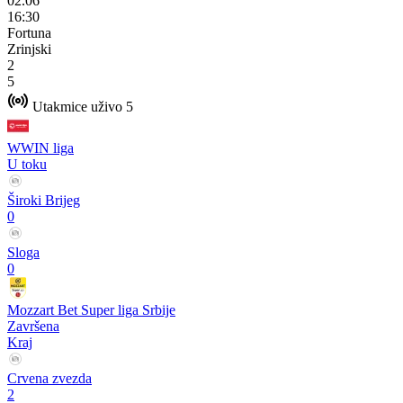
02.06
16:30
Fortuna
Zrinjski
2
5
Utakmice uživo
5
WWIN liga
U toku
Široki Brijeg
0
Sloga
0
Mozzart Bet Super liga Srbije
Završena
Kraj
Crvena zvezda
2