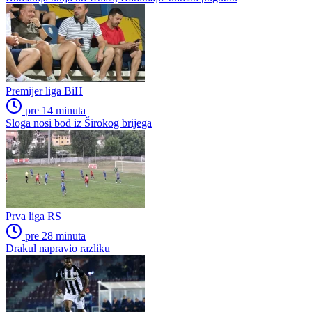
Premijer liga BiH
pre 14 minuta
Sloga nosi bod iz Širokog brijega
Prva liga RS
pre 28 minuta
Drakul napravio razliku