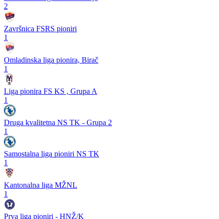
2
Završnica FSRS pioniri
1
Omladinska liga pionira, Birač
1
Liga pionira FS KS , Grupa A
1
Druga kvalitetna NS TK - Grupa 2
1
Samostalna liga pioniri NS TK
1
Kantonalna liga MŽNL
1
Prva liga pioniri - HNŽ/K