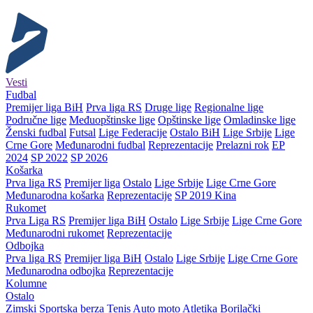
Vesti
Fudbal
Premijer liga BiH
Prva liga RS
Druge lige
Regionalne lige
Područne lige
Međuopštinske lige
Opštinske lige
Omladinske lige
Ženski fudbal
Futsal
Lige Federacije
Ostalo BiH
Lige Srbije
Lige
Crne Gore
Međunarodni fudbal
Reprezentacije
Prelazni rok
EP
2024
SP 2022
SP 2026
Košarka
Prva liga RS
Premijer liga
Ostalo
Lige Srbije
Lige Crne Gore
Međunarodna košarka
Reprezentacije
SP 2019 Kina
Rukomet
Prva Liga RS
Premijer liga BiH
Ostalo
Lige Srbije
Lige Crne Gore
Međunarodni rukomet
Reprezentacije
Odbojka
Prva liga RS
Premijer liga BiH
Ostalo
Lige Srbije
Lige Crne Gore
Međunarodna odbojka
Reprezentacije
Kolumne
Ostalo
Zimski
Sportska berza
Tenis
Auto moto
Atletika
Borilački