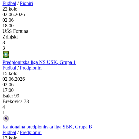
Fudbal
/
Pioniri
22.kolo
02.06.2026
02.06
18:00
UŠS Fortuna
Zrinjski
3
3
Predpionirska liga NS USK, Grupa 1
Fudbal
/
Predpioniri
15.kolo
02.06.2026
02.06
17:00
Bajer 99
Brekovica 78
4
1
Kantonalna predpionirska liga SBK, Grupa B
Fudbal
/
Predpioniri
13.kolo