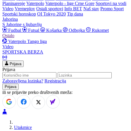
Planinarenje
Vaterpolo
Vaterpolo - lige Crne Gore
Sportovi na vodi
Video
Vremeplov
Ostali sportovi
Info BET
Naš stav
Promo Sport
Sportski horoskop
OI Tokyo 2020
Tip dana
Jahorina
S Jahorine s ljubavlju
Fudbal
Futsal
Košarka
Odbojka
Rukomet
Ostalo
Vaterpolo
Tango liga
Video
SPORTSKA BERZA
Prijava
Prijava
Zaboravljena lozinka?
Registracija
ili se prijavite preko društvenih mreža:
Utakmice