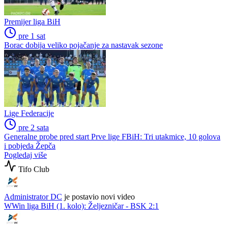
Premijer liga BiH
pre 1 sat
Borac dobija veliko pojačanje za nastavak sezone
Lige Federacije
pre 2 sata
Generalne probe pred start Prve lige FBiH: Tri utakmice, 10 golova
i pobjeda Žepča
Pogledaj više
Tifo Club
Administrator DC
je postavio novi video
WWin liga BiH (1. kolo): Željezničar - BSK 2:1