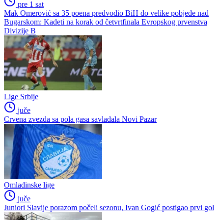
pre 1 sat
Mak Omerović sa 35 poena predvodio BiH do velike pobjede nad
Bugarskom: Kadeti na korak od četvrtfinala Evropskog prvenstva
Divizije B
Lige Srbije
juče
Crvena zvezda sa pola gasa savladala Novi Pazar
Omladinske lige
juče
Juniori Slavije porazom počeli sezonu, Ivan Gogić postigao prvi gol