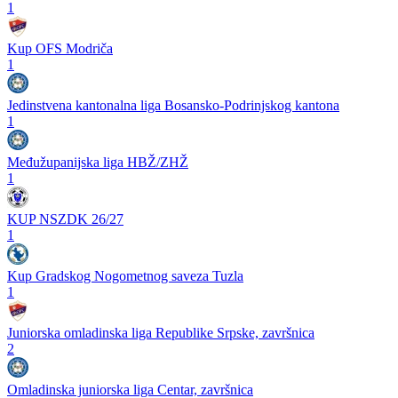
1
Kup OFS Modriča
1
Jedinstvena kantonalna liga Bosansko-Podrinjskog kantona
1
Međužupanijska liga HBŽ/ZHŽ
1
KUP NSZDK 26/27
1
Kup Gradskog Nogometnog saveza Tuzla
1
Juniorska omladinska liga Republike Srpske, završnica
2
Omladinska juniorska liga Centar, završnica