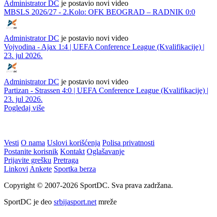
Administrator DC
je postavio novi video
MBSLS 2026/27 - 2.Kolo: OFK BEOGRAD – RADNIK 0:0
Administrator DC
je postavio novi video
Vojvodina - Ajax 1:4 | UEFA Conference League (Kvalifikacije) |
23. jul 2026.
Administrator DC
je postavio novi video
Partizan - Strassen 4:0 | UEFA Conference League (Kvalifikacije) |
23. jul 2026.
Pogledaj više
WEB PREPORUKE
HŠK Zrinjski otvorio upise:
Zmajice u Mostaru počele
Počinje nova sezona za
pripreme za Mediteranske
najmlađe Plemiće
igre
VIDEO: Navijači Torcide i
Lana Pudar i dalje mora
BBB-a se potukli kod
putovati 100 kilometara od
zagrebačkog aerodroma
Mostara kako bi trenirala