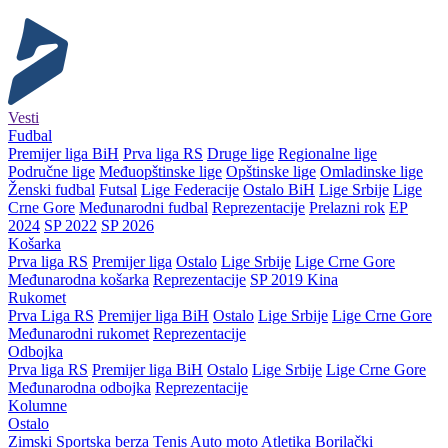
Vesti
Fudbal
Premijer liga BiH
Prva liga RS
Druge lige
Regionalne lige
Područne lige
Međuopštinske lige
Opštinske lige
Omladinske lige
Ženski fudbal
Futsal
Lige Federacije
Ostalo BiH
Lige Srbije
Lige
Crne Gore
Međunarodni fudbal
Reprezentacije
Prelazni rok
EP
2024
SP 2022
SP 2026
Košarka
Prva liga RS
Premijer liga
Ostalo
Lige Srbije
Lige Crne Gore
Međunarodna košarka
Reprezentacije
SP 2019 Kina
Rukomet
Prva Liga RS
Premijer liga BiH
Ostalo
Lige Srbije
Lige Crne Gore
Međunarodni rukomet
Reprezentacije
Odbojka
Prva liga RS
Premijer liga BiH
Ostalo
Lige Srbije
Lige Crne Gore
Međunarodna odbojka
Reprezentacije
Kolumne
Ostalo
Zimski
Sportska berza
Tenis
Auto moto
Atletika
Borilački