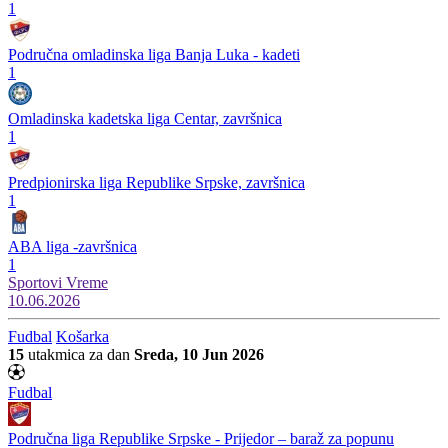
1
Područna omladinska liga Banja Luka - kadeti
1
Omladinska kadetska liga Centar, završnica
1
Predpionirska liga Republike Srpske, završnica
1
ABA liga -završnica
1
Sportovi
Vreme
10.06.2026
Fudbal
Košarka
15
utakmica za dan
Sreda, 10 Jun 2026
Fudbal
Područna liga Republike Srpske - Prijedor – baraž za popunu