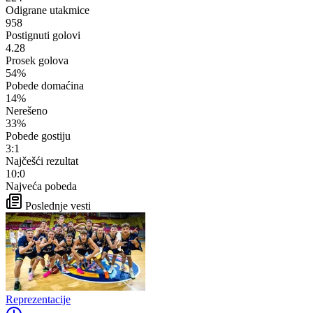
Odigrane utakmice
958
Postignuti golovi
4.28
Prosek golova
54%
Pobede domaćina
14%
Nerešeno
33%
Pobede gostiju
3:1
Najčešći rezultat
10:0
Najveća pobeda
Poslednje vesti
Reprezentacije