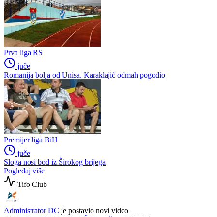
Prva liga RS
juče
Romanija bolja od Unisa, Karaklajić odmah pogodio
Premijer liga BiH
juče
Sloga nosi bod iz Širokog brijega
Pogledaj više
Tifo Club
Administrator DC
je postavio novi video