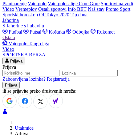
Planinarenje
Vaterpolo
Vaterpolo - lige Crne Gore
Sportovi na vodi
Video
Vremeplov
Ostali sportovi
Info BET
Naš stav
Promo Sport
Sportski horoskop
OI Tokyo 2020
Tip dana
Jahorina
S Jahorine s ljubavlju
Fudbal
Futsal
Košarka
Odbojka
Rukomet
Ostalo
Vaterpolo
Tango liga
Video
SPORTSKA BERZA
Prijava
Prijava
Zaboravljena lozinka?
Registracija
ili se prijavite preko društvenih mreža:
Utakmice
Arhiva