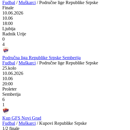
Fudbal
/
Muškarci
/
Područne lige Republike Srpske
Finale
10.06.2026
10.06
18:00
Ljubija
Radnik Urije
0
4
Područna liga Republike Srpske Semberija
Fudbal
/
Muškarci
/
Područne lige Republike Srpske
25.kolo
10.06.2026
10.06
20:00
Proleter
Semberija
6
1
Kup GFS Novi Grad
Fudbal
/
Muškarci
/
Kupovi Republike Srpske
1/2 finale