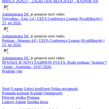
MBSLS 2026/27 - 2.Kolo: OFK BEOGRAD – RADNIK 0:0
Administrator DC
je postavio novi video
Vojvodina - Ajax 1:4 | UEFA Conference League (Kvalifikacije) |
23. jul 2026.
Administrator DC
je postavio novi video
Partizan - Strassen 4:0 | UEFA Conference League (Kvalifikacije) |
23. jul 2026.
Administrator DC
je postavio novi video
ŠPANIJA JE NOVI ŠAMPION SVETA: Rodri podigao "boginju"!
| Spain - Argentina | 19.07.2026.
Pogledaj više
Vesti
O nama
Uslovi korišćenja
Polisa privatnosti
Postanite korisnik
Kontakt
Oglašavanje
Prijavite grešku
Pretraga
Linkovi
Ankete
Sportka berza