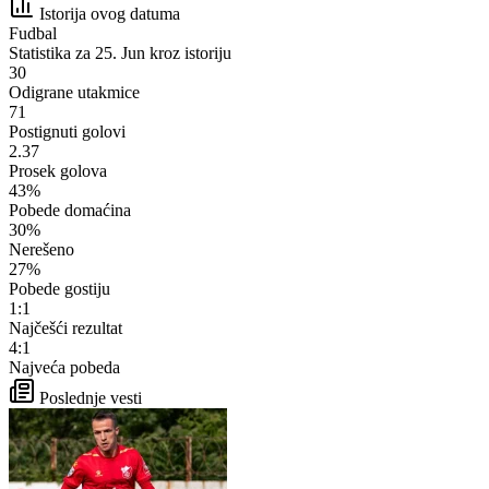
Istorija ovog datuma
Fudbal
Statistika za 25. Jun kroz istoriju
30
Odigrane utakmice
71
Postignuti golovi
2.37
Prosek golova
43%
Pobede domaćina
30%
Nerešeno
27%
Pobede gostiju
1:1
Najčešći rezultat
4:1
Najveća pobeda
Poslednje vesti