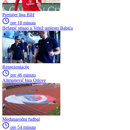
Premijer liga BiH
pre 18 minuta
Bešagić stigao u Velež umjesto Babića
Reprezentacije
pre 46 minuta
Alimpijević bira Orlove
Međunarodni fudbal
pre 54 minuta