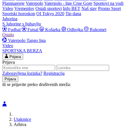
Planinarenje
Vaterpolo
Vaterpolo - lige Crne Gore
Sportovi na vodi
Video
Vremeplov
Ostali sportovi
Info BET
Naš stav
Promo Sport
Sportski horoskop
OI Tokyo 2020
Tip dana
Jahorina
S Jahorine s ljubavlju
Fudbal
Futsal
Košarka
Odbojka
Rukomet
Ostalo
Vaterpolo
Tango liga
Video
SPORTSKA BERZA
Prijava
Prijava
Zaboravljena lozinka?
Registracija
ili se prijavite preko društvenih mreža:
Utakmice
Arhiva