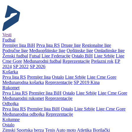
Vesti
Fudbal
Premijer liga BiH
Prva liga RS
Druge lige
Regionalne lige
Područne lige
Međuopštinske lige
Opštinske lige
Omladinske lige
Ženski fudbal
Futsal
Lige Federacije
Ostalo BiH
Lige Srbije
Lige
Crne Gore
Međunarodni fudbal
Reprezentacije
Prelazni rok
EP
2024
SP 2022
SP 2026
Košarka
Prva liga RS
Premijer liga
Ostalo
Lige Srbije
Lige Crne Gore
Međunarodna košarka
Reprezentacije
SP 2019 Kina
Rukomet
Prva Liga RS
Premijer liga BiH
Ostalo
Lige Srbije
Lige Crne Gore
Međunarodni rukomet
Reprezentacije
Odbojka
Prva liga RS
Premijer liga BiH
Ostalo
Lige Srbije
Lige Crne Gore
Međunarodna odbojka
Reprezentacije
Kolumne
Ostalo
Zimski
Sportska berza
Tenis
Auto moto
Atletika
Borilački