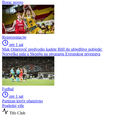
Borac poveo
Reprezentacije
pre 1 sat
Mak Omerović predvodio kadete BiH do ubjedljive pobjede:
Norveška pala u Skoplju na otvaranju Evropskog prvenstva
Fudbal
pre 1 sat
Partizan kreće ofanzivno
Pogledaj više
Tifo Club