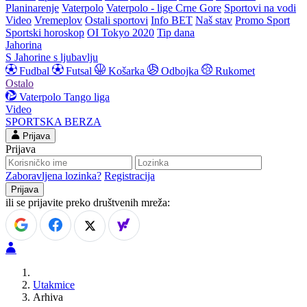
Planinarenje
Vaterpolo
Vaterpolo - lige Crne Gore
Sportovi na vodi
Video
Vremeplov
Ostali sportovi
Info BET
Naš stav
Promo Sport
Sportski horoskop
OI Tokyo 2020
Tip dana
Jahorina
S Jahorine s ljubavlju
Fudbal
Futsal
Košarka
Odbojka
Rukomet
Ostalo
Vaterpolo
Tango liga
Video
SPORTSKA BERZA
Prijava
Prijava
Zaboravljena lozinka?
Registracija
ili se prijavite preko društvenih mreža:
Utakmice
Arhiva