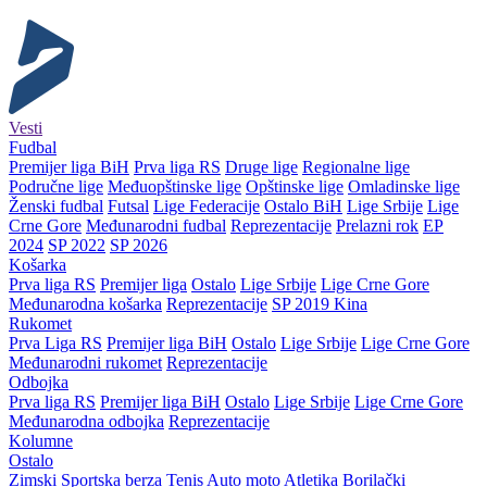
Vesti
Fudbal
Premijer liga BiH
Prva liga RS
Druge lige
Regionalne lige
Područne lige
Međuopštinske lige
Opštinske lige
Omladinske lige
Ženski fudbal
Futsal
Lige Federacije
Ostalo BiH
Lige Srbije
Lige
Crne Gore
Međunarodni fudbal
Reprezentacije
Prelazni rok
EP
2024
SP 2022
SP 2026
Košarka
Prva liga RS
Premijer liga
Ostalo
Lige Srbije
Lige Crne Gore
Međunarodna košarka
Reprezentacije
SP 2019 Kina
Rukomet
Prva Liga RS
Premijer liga BiH
Ostalo
Lige Srbije
Lige Crne Gore
Međunarodni rukomet
Reprezentacije
Odbojka
Prva liga RS
Premijer liga BiH
Ostalo
Lige Srbije
Lige Crne Gore
Međunarodna odbojka
Reprezentacije
Kolumne
Ostalo
Zimski
Sportska berza
Tenis
Auto moto
Atletika
Borilački