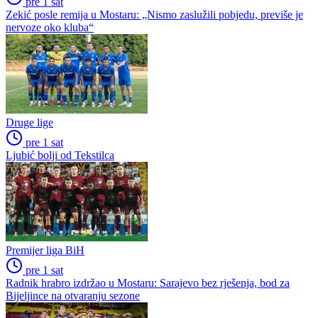
pre 1 sat
Zekić posle remija u Mostaru: „Nismo zaslužili pobjedu, previše je
nervoze oko kluba“
Druge lige
pre 1 sat
Ljubić bolji od Tekstilca
Premijer liga BiH
pre 1 sat
Radnik hrabro izdržao u Mostaru: Sarajevo bez rješenja, bod za
Bijeljince na otvaranju sezone