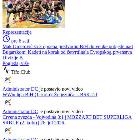
Reprezentacije
pre 6 sati
Mak Omerović sa 35 poena predvodio BiH do velike pobjede nad
Bugarskom: Kadeti na korak od četvrtfinala Evropskog prvenstva
Divizije B
Pogledaj više
Tifo Club
Administrator DC
je postavio novi video
WWin liga BiH (1. kolo): Željezničar - BSK 2:1
Administrator DC
je postavio novi video
Crvena zvezda - Vojvodina 3:1 | MOZZART BET SUPERLIGA
SRBIJE (2. kolo) | 26. jul 2026.
Administrator DC
je postavio novi video