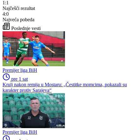
1:1
Najčešći rezultat
4:0
Najveća pobeda
Poslednje vesti
Premijer liga BiH
pre 1 sat
Krulj nakon remija u Mostaru: „Čestitke momcima, pokazali su
karakter protiv Sarajeva“
Premijer liga BiH