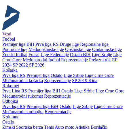
Vesti
Fudbal
Premijer liga BiH
Prva liga RS
Druge lige
Regionalne lige
Područne lige
Međuopštinske lige
Opštinske lige
Omladinske lige
Ženski fudbal
Futsal
Lige Federacije
Ostalo BiH
Lige Srbije
Lige
Crne Gore
Međunarodni fudbal
Reprezentacije
Prelazni rok
EP
2024
SP 2022
SP 2026
Košarka
Prva liga RS
Premijer liga
Ostalo
Lige Srbije
Lige Crne Gore
Međunarodna košarka
Reprezentacije
SP 2019 Kina
Rukomet
Prva Liga RS
Premijer liga BiH
Ostalo
Lige Srbije
Lige Crne Gore
Međunarodni rukomet
Reprezentacije
Odbojka
Prva liga RS
Premijer liga BiH
Ostalo
Lige Srbije
Lige Crne Gore
Međunarodna odbojka
Reprezentacije
Kolumne
Ostalo
Zimski
Sportska berza
Tenis
Auto moto
Atletika
Borilački