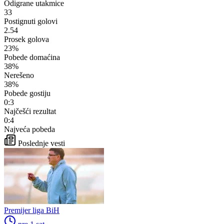
Odigrane utakmice
33
Postignuti golovi
2.54
Prosek golova
23%
Pobede domaćina
38%
Nerešeno
38%
Pobede gostiju
0:3
Najčešći rezultat
0:4
Najveća pobeda
Poslednje vesti
Premijer liga BiH