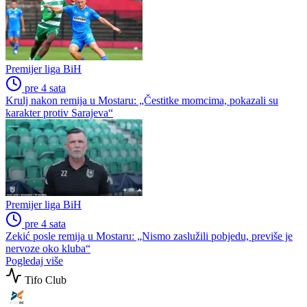
Premijer liga BiH
pre 4 sata
Krulj nakon remija u Mostaru: „Čestitke momcima, pokazali su
karakter protiv Sarajeva“
Premijer liga BiH
pre 4 sata
Zekić posle remija u Mostaru: „Nismo zaslužili pobjedu, previše je
nervoze oko kluba“
Pogledaj više
Tifo Club