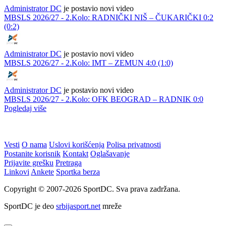
Administrator DC
je postavio novi video
MBSLS 2026/27 - 2.Kolo: RADNIČKI NIŠ – ČUKARIČKI 0:2
(0:2)
Administrator DC
je postavio novi video
MBSLS 2026/27 - 2.Kolo: IMT – ZEMUN 4:0 (1:0)
Administrator DC
je postavio novi video
MBSLS 2026/27 - 2.Kolo: OFK BEOGRAD – RADNIK 0:0
Pogledaj više
Vesti
O nama
Uslovi korišćenja
Polisa privatnosti
Postanite korisnik
Kontakt
Oglašavanje
Prijavite grešku
Pretraga
Linkovi
Ankete
Sportka berza
Copyright © 2007-2026 SportDC. Sva prava zadržana.
SportDC je deo
srbijasport.net
mreže