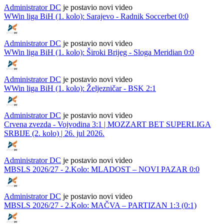
Administrator DC
je postavio novi video
WWin liga BiH (1. kolo): Sarajevo - Radnik Soccerbet 0:0
Administrator DC
je postavio novi video
WWin liga BiH (1. kolo): Široki Brijeg - Sloga Meridian 0:0
Administrator DC
je postavio novi video
WWin liga BiH (1. kolo): Željezničar - BSK 2:1
Administrator DC
je postavio novi video
Crvena zvezda - Vojvodina 3:1 | MOZZART BET SUPERLIGA
SRBIJE (2. kolo) | 26. jul 2026.
Administrator DC
je postavio novi video
MBSLS 2026/27 - 2.Kolo: MLADOST – NOVI PAZAR 0:0
Administrator DC
je postavio novi video
MBSLS 2026/27 - 2.Kolo: MAČVA – PARTIZAN 1:3 (0:1)