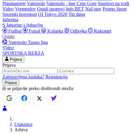
Planinarenje
Vaterpolo
Vaterpolo - lige Crne Gore
Sportovi na vodi
Video
Vremeplov
Ostali sportovi
Info BET
Naš stav
Promo Sport
Sportski horoskop
OI Tokyo 2020
Tip dana
Jahorina
S Jahorine s ljubavlju
Fudbal
Futsal
Košarka
Odbojka
Rukomet
Ostalo
Vaterpolo
Tango liga
Video
SPORTSKA BERZA
Prijava
Prijava
Zaboravljena lozinka?
Registracija
ili se prijavite preko društvenih mreža:
Utakmice
Arhiva