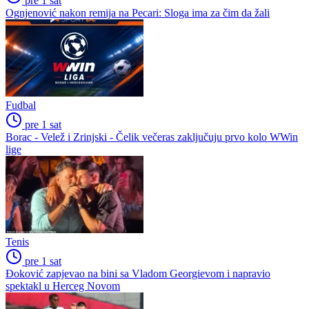
pre 1 sat
Ognjenović nakon remija na Pecari: Sloga ima za čim da žali
Fudbal
pre 1 sat
Borac - Velež i Zrinjski - Čelik večeras zaključuju prvo kolo WWin
lige
Tenis
pre 1 sat
Đoković zapjevao na bini sa Vladom Georgievom i napravio
spektakl u Herceg Novom