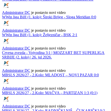
Administrator DC
je postavio novi video
WWin liga BiH (1. kolo): Široki Brijeg - Sloga Meridian 0:0
Administrator DC
je postavio novi video
WWin liga BiH (1. kolo): Željezničar - BSK 2:1
Administrator DC
je postavio novi video
Crvena zvezda - Vojvodina 3:1 | MOZZART BET SUPERLIGA
SRBIJE (2. kolo) | 26. jul 2026.
Administrator DC
je postavio novi video
MBSLS 2026/27 - 2.Kolo: MLADOST – NOVI PAZAR 0:0
Administrator DC
je postavio novi video
MBSLS 2026/27 - 2.Kolo: MAČVA – PARTIZAN 1:3 (0:1)
Administrator DC
je postavio novi video
MBSLS 2026/27 - 2.Kolo: RADNIČKI NIŠ – ČUKARIČKI 0:2