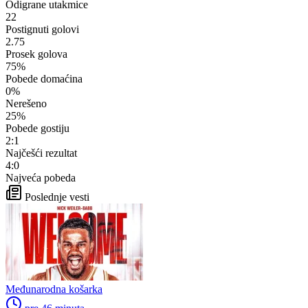
Odigrane utakmice
22
Postignuti golovi
2.75
Prosek golova
75%
Pobede domaćina
0%
Nerešeno
25%
Pobede gostiju
2:1
Najčešći rezultat
4:0
Najveća pobeda
Poslednje vesti
Međunarodna košarka