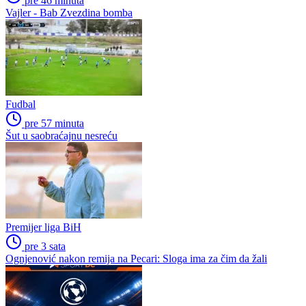
pre 46 minuta
Vajler - Bab Zvezdina bomba
Fudbal
pre 57 minuta
Šut u saobraćajnu nesreću
Premijer liga BiH
pre 3 sata
Ognjenović nakon remija na Pecari: Sloga ima za čim da žali