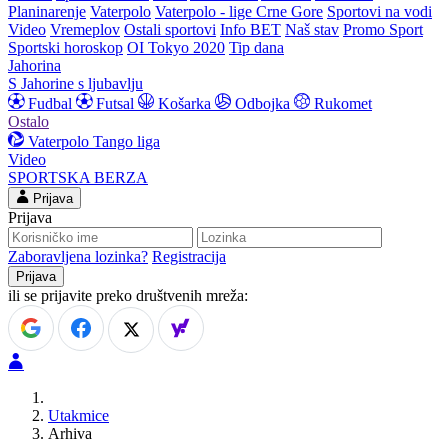
Planinarenje
Vaterpolo
Vaterpolo - lige Crne Gore
Sportovi na vodi
Video
Vremeplov
Ostali sportovi
Info BET
Naš stav
Promo Sport
Sportski horoskop
OI Tokyo 2020
Tip dana
Jahorina
S Jahorine s ljubavlju
Fudbal
Futsal
Košarka
Odbojka
Rukomet
Ostalo
Vaterpolo
Tango liga
Video
SPORTSKA BERZA
Prijava
Prijava
Zaboravljena lozinka?
Registracija
ili se prijavite preko društvenih mreža:
Utakmice
Arhiva