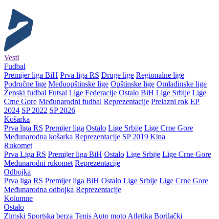
Vesti
Fudbal
Premijer liga BiH
Prva liga RS
Druge lige
Regionalne lige
Područne lige
Međuopštinske lige
Opštinske lige
Omladinske lige
Ženski fudbal
Futsal
Lige Federacije
Ostalo BiH
Lige Srbije
Lige
Crne Gore
Međunarodni fudbal
Reprezentacije
Prelazni rok
EP
2024
SP 2022
SP 2026
Košarka
Prva liga RS
Premijer liga
Ostalo
Lige Srbije
Lige Crne Gore
Međunarodna košarka
Reprezentacije
SP 2019 Kina
Rukomet
Prva Liga RS
Premijer liga BiH
Ostalo
Lige Srbije
Lige Crne Gore
Međunarodni rukomet
Reprezentacije
Odbojka
Prva liga RS
Premijer liga BiH
Ostalo
Lige Srbije
Lige Crne Gore
Međunarodna odbojka
Reprezentacije
Kolumne
Ostalo
Zimski
Sportska berza
Tenis
Auto moto
Atletika
Borilački