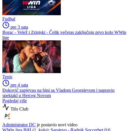
Fudbal
pre 3 sata
Borac - Velež i Zrinjski - Čelik večeras zaključuju prvo kolo WWin
lige
Tenis
pre 4 sata
Đoković zapjevao na bini sa Vladom Georgievom i napravio
spektakl u Herceg Novom
Pogledaj više
Tifo Club
Administrator DC
je postavio novi video
WWin liga BiH (1. kolo): Sarajevo - Radnik Soccerbet 0:0