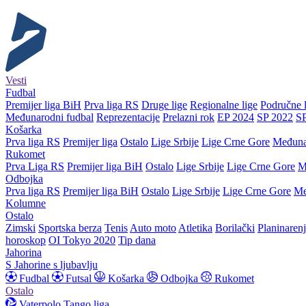
Vesti
Fudbal
Premijer liga BiH
Prva liga RS
Druge lige
Regionalne lige
Područne l
Međunarodni fudbal
Reprezentacije
Prelazni rok
EP 2024
SP 2022
S
Košarka
Prva liga RS
Premijer liga
Ostalo
Lige Srbije
Lige Crne Gore
Međuna
Rukomet
Prva Liga RS
Premijer liga BiH
Ostalo
Lige Srbije
Lige Crne Gore
M
Odbojka
Prva liga RS
Premijer liga BiH
Ostalo
Lige Srbije
Lige Crne Gore
Me
Kolumne
Ostalo
Zimski
Sportska berza
Tenis
Auto moto
Atletika
Borilački
Planinaren
horoskop
OI Tokyo 2020
Tip dana
Jahorina
S Jahorine s ljubavlju
Fudbal
Futsal
Košarka
Odbojka
Rukomet
Ostalo
Vaterpolo
Tango liga