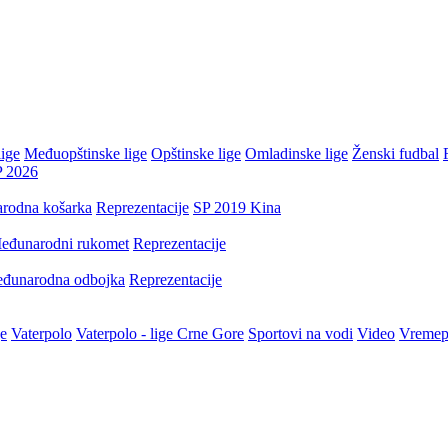
ige
Međuopštinske lige
Opštinske lige
Omladinske lige
Ženski fudbal
P 2026
rodna košarka
Reprezentacije
SP 2019 Kina
eđunarodni rukomet
Reprezentacije
đunarodna odbojka
Reprezentacije
je
Vaterpolo
Vaterpolo - lige Crne Gore
Sportovi na vodi
Video
Vremep