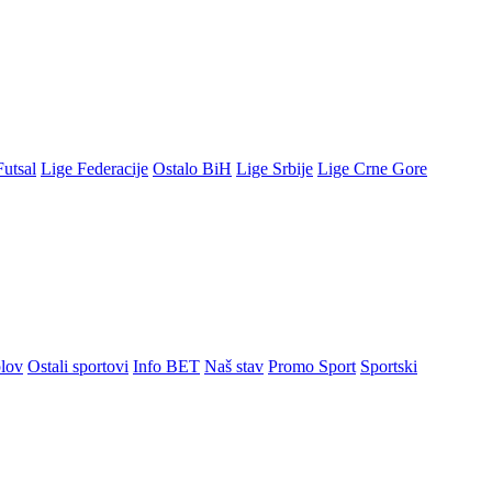
Futsal
Lige Federacije
Ostalo BiH
Lige Srbije
Lige Crne Gore
lov
Ostali sportovi
Info BET
Naš stav
Promo Sport
Sportski