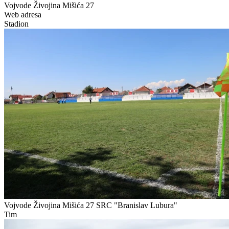
Vojvode Živojina Mišića 27
Web adresa
Stadion
Vojvode Živojina Mišića 27
SRC "Branislav Lubura"
Tim