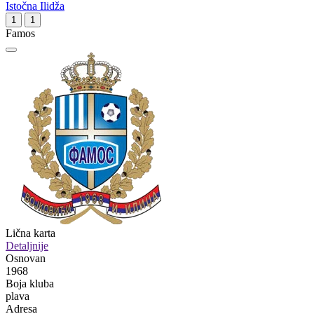
Istočna Ilidža
1
1
Famos
Lična karta
Detaljnije
Osnovan
1968
Boja kluba
plava
Adresa